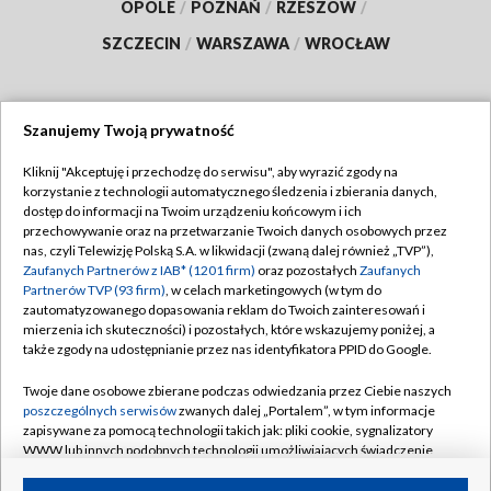
OPOLE
/
POZNAŃ
/
RZESZÓW
/
SZCZECIN
/
WARSZAWA
/
WROCŁAW
Szanujemy Twoją prywatność
Dołącz do nas:
Kliknij "Akceptuję i przechodzę do serwisu", aby wyrazić zgody na
korzystanie z technologii automatycznego śledzenia i zbierania danych,
TVP
dostęp do informacji na Twoim urządzeniu końcowym i ich
Abonament TVP
przechowywanie oraz na przetwarzanie Twoich danych osobowych przez
Regulamin TVP
nas, czyli Telewizję Polską S.A. w likwidacji (zwaną dalej również „TVP”),
Emisja w TVP
Polityka prywatności
Zaufanych Partnerów z IAB* (1201 firm)
oraz pozostałych
Zaufanych
Partnerów TVP (93 firm)
, w celach marketingowych (w tym do
Centrum informacji TVP
Moje zgody
zautomatyzowanego dopasowania reklam do Twoich zainteresowań i
mierzenia ich skuteczności) i pozostałych, które wskazujemy poniżej, a
Naziemna Telewizja Cyfrowa
Pomoc
także zgody na udostępnianie przez nas identyfikatora PPID do Google.
Sklep TVP
Biuro reklamy
Twoje dane osobowe zbierane podczas odwiedzania przez Ciebie naszych
Rada Programowa
Kontakt
poszczególnych serwisów
zwanych dalej „Portalem”, w tym informacje
zapisywane za pomocą technologii takich jak: pliki cookie, sygnalizatory
System NOS
WWW lub innych podobnych technologii umożliwiających świadczenie
dopasowanych i bezpiecznych usług, personalizację treści oraz reklam,
Informacje o nadawcy
Kanały
udostępnianie funkcji mediów społecznościowych oraz analizowanie