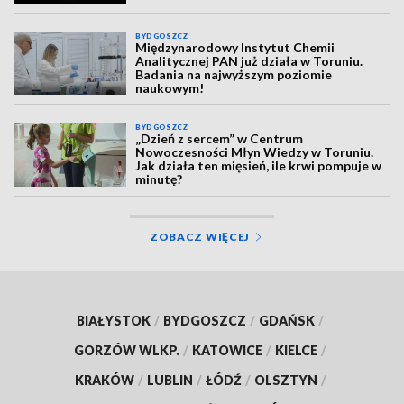
BYDGOSZCZ
Międzynarodowy Instytut Chemii
Analitycznej PAN już działa w Toruniu.
Badania na najwyższym poziomie
naukowym!
BYDGOSZCZ
„Dzień z sercem” w Centrum
Nowoczesności Młyn Wiedzy w Toruniu.
Jak działa ten mięsień, ile krwi pompuje w
minutę?
ZOBACZ WIĘCEJ
BIAŁYSTOK
/
BYDGOSZCZ
/
GDAŃSK
/
GORZÓW WLKP.
/
KATOWICE
/
KIELCE
/
KRAKÓW
/
LUBLIN
/
ŁÓDŹ
/
OLSZTYN
/