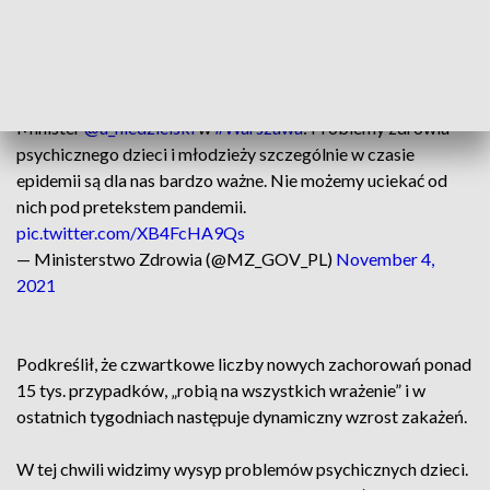
fundamentalne znaczenie i nie można uciekać od nich, jeśli
można użyć takiego sformułowania, pod pretekstem
pandemii - zaznaczył Adam Niedzielski.
Minister
@a_niedzielski
w
#Warszawa
: Problemy zdrowia
psychicznego dzieci i młodzieży szczególnie w czasie
epidemii są dla nas bardzo ważne. Nie możemy uciekać od
nich pod pretekstem pandemii.
pic.twitter.com/XB4FcHA9Qs
— Ministerstwo Zdrowia (@MZ_GOV_PL)
November 4,
2021
Podkreślił, że czwartkowe liczby nowych zachorowań ponad
15 tys. przypadków, „robią na wszystkich wrażenie” i w
ostatnich tygodniach następuje dynamiczny wzrost zakażeń.
W tej chwili widzimy wysyp problemów psychicznych dzieci.