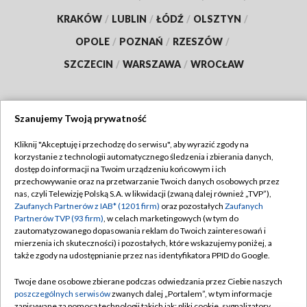
KRAKÓW
/
LUBLIN
/
ŁÓDŹ
/
OLSZTYN
/
OPOLE
/
POZNAŃ
/
RZESZÓW
/
SZCZECIN
/
WARSZAWA
/
WROCŁAW
Szanujemy Twoją prywatność
Dołącz do nas:
Kliknij "Akceptuję i przechodzę do serwisu", aby wyrazić zgody na
korzystanie z technologii automatycznego śledzenia i zbierania danych,
TVP
dostęp do informacji na Twoim urządzeniu końcowym i ich
Abonament TVP
przechowywanie oraz na przetwarzanie Twoich danych osobowych przez
Regulamin TVP
nas, czyli Telewizję Polską S.A. w likwidacji (zwaną dalej również „TVP”),
Emisja w TVP
Polityka prywatności
Zaufanych Partnerów z IAB* (1201 firm)
oraz pozostałych
Zaufanych
Partnerów TVP (93 firm)
, w celach marketingowych (w tym do
Centrum informacji TVP
Moje zgody
zautomatyzowanego dopasowania reklam do Twoich zainteresowań i
mierzenia ich skuteczności) i pozostałych, które wskazujemy poniżej, a
Naziemna Telewizja Cyfrowa
Pomoc
także zgody na udostępnianie przez nas identyfikatora PPID do Google.
Sklep TVP
Biuro reklamy
Twoje dane osobowe zbierane podczas odwiedzania przez Ciebie naszych
Rada Programowa
Kontakt
poszczególnych serwisów
zwanych dalej „Portalem”, w tym informacje
zapisywane za pomocą technologii takich jak: pliki cookie, sygnalizatory