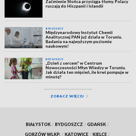
Zaćmienie Słońca przyciąga tłumy. Polacy
ruszają do Hiszpanii i Islandii
BYDGOSZCZ
Międzynarodowy Instytut Chemii
Analitycznej PAN już działa w Toruniu.
Badania na najwyższym poziomie
naukowym!
BYDGOSZCZ
„Dzień z sercem” w Centrum
Nowoczesności Młyn Wiedzy w Toruniu.
Jak działa ten mięsień, ile krwi pompuje w
minutę?
ZOBACZ WIĘCEJ
BIAŁYSTOK
/
BYDGOSZCZ
/
GDAŃSK
/
GORZÓW WLKP.
/
KATOWICE
/
KIELCE
/