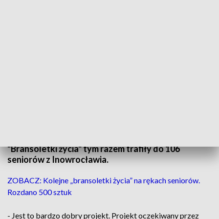
To kolejna tura marszałkowskiego programu teleopieki
To urządzenia, które m.in. mierzą tętno i posiadają
czujnik upadku. W przypadku zagrożenia zdrowia
lub życia opaski same wzywają pomoc medyczną.
"Bransoletki życia" tym razem trafiły do 106
seniorów z Inowrocławia.
ZOBACZ: Kolejne „bransoletki życia” na rękach seniorów.
Rozdano 500 sztuk
- Jest to bardzo dobry projekt. Projekt oczekiwany przez