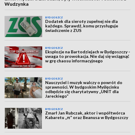
Wudzynka
BYDGOSZCZ
Dodatek dla sieroty zupełnej nie dla
każdego. Sprawdź, komu przysługuje
świadczenie z ZUS
BYDGOSZCZ
Eksplozje na Bartodziejach w Bydgoszczy -
uwaga to prowokacja. Nie daj się wciągnąć
w grę chaosu informacyjnego
BYDGOSZCZ
Nauczyciel i muzyk walczy o powrót do
sprawności. W bydgoskim Myślęcinku
odbędzie się charytatywny „UNIT dla
Jareckiego”
BYDGOSZCZ
Zmarł Jan Rubczak, aktor i współtwórca
Kabaretu „π” oraz Beanusa w Bydgoszczy