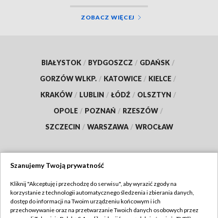
ZOBACZ WIĘCEJ
BIAŁYSTOK
/
BYDGOSZCZ
/
GDAŃSK
/
GORZÓW WLKP.
/
KATOWICE
/
KIELCE
/
KRAKÓW
/
LUBLIN
/
ŁÓDŹ
/
OLSZTYN
/
OPOLE
/
POZNAŃ
/
RZESZÓW
/
SZCZECIN
/
WARSZAWA
/
WROCŁAW
Szanujemy Twoją prywatność
Dołącz do nas:
Kliknij "Akceptuję i przechodzę do serwisu", aby wyrazić zgody na
korzystanie z technologii automatycznego śledzenia i zbierania danych,
TVP
dostęp do informacji na Twoim urządzeniu końcowym i ich
Abonament TVP
przechowywanie oraz na przetwarzanie Twoich danych osobowych przez
Regulamin TVP