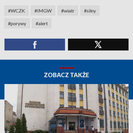
#WCZK
#IMGW
#wiatr
#silny
#porywy
#alert
ZOBACZ TAKŻE