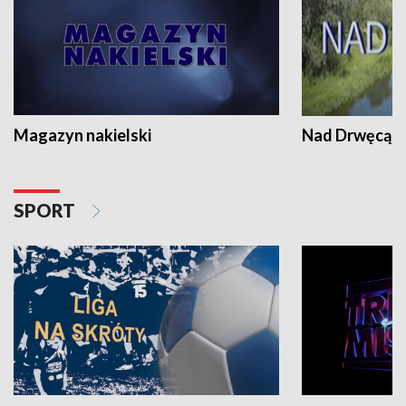
Magazyn nakielski
Nad Drwęcą
SPORT