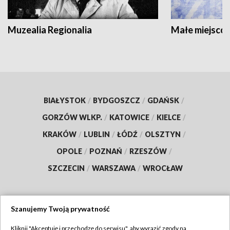
Muzealia Regionalia
Małe miejscow
BIAŁYSTOK
/
BYDGOSZCZ
/
GDAŃSK
/
GORZÓW WLKP.
/
KATOWICE
/
KIELCE
/
KRAKÓW
/
LUBLIN
/
ŁÓDŹ
/
OLSZTYN
/
OPOLE
/
POZNAŃ
/
RZESZÓW
/
SZCZECIN
/
WARSZAWA
/
WROCŁAW
Szanujemy Twoją prywatność
Dołącz do nas:
Kliknij "Akceptuję i przechodzę do serwisu", aby wyrazić zgody na