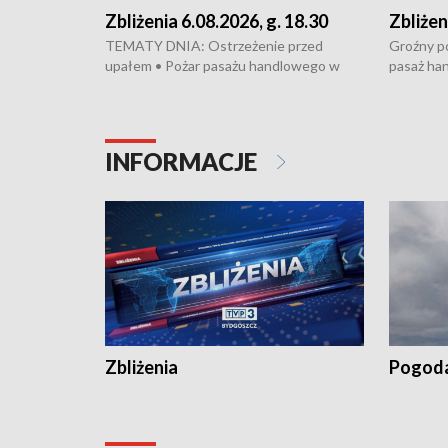
Zbliżenia 6.08.2026, g. 18.30
Zbliżen
TEMATY DNIA: Ostrzeżenie przed
Groźny po
upałem • Pożar pasażu handlowego w
pasaż ha
Bydgoszczy • Policja rozbiła lokalną siatkę
upałów i 
dealerską – grozi im do 12 lat więzienia •
kukurydzy
Akcja porodowa na trasie Rypin-Toruń –
wysokie p
pomógł policyjny patrol • Wyjątkowy
Rypin-Tor
INFORMACJE
projekt UMK w Toruniu
Zaprasza
„Studio L
Zbliżenia
Pogod