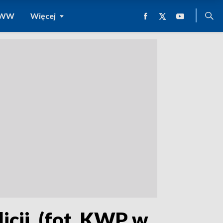
 WWW
Więcej
icji. (fot. KWP w