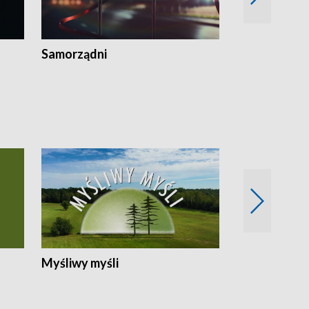
Samorządni
Wspólna sp
Myśliwy myśli
Spotkania z 