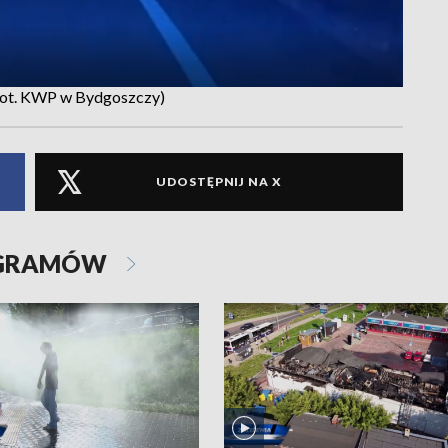
. (fot. KWP w Bydgoszczy)
UDOSTĘPNIJ NA X
OGRAMÓW