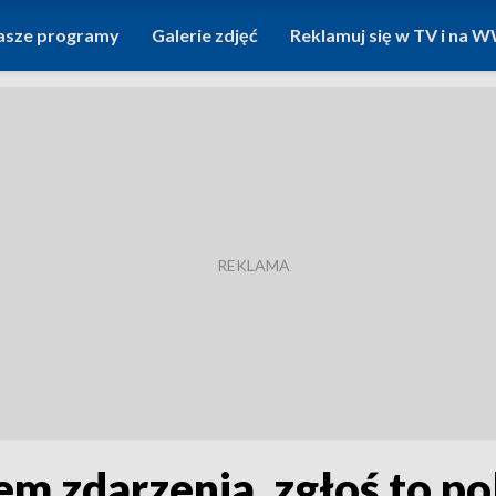
asze programy
Galerie zdjęć
Reklamuj się w TV i na
em zdarzenia, zgłoś to pol