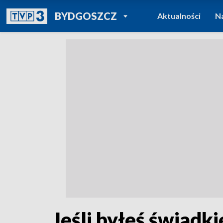
POWRÓT DO
BYDGOSZCZ
Aktualności
N
TVP REGIONY
Jeśli byłeś świadki