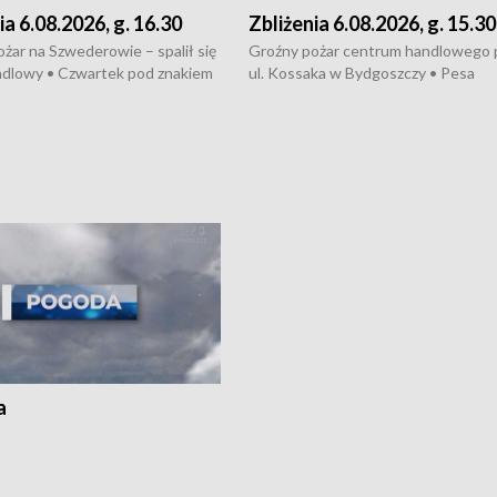
ia 6.08.2026, g. 16.30
Zbliżenia 6.08.2026, g. 15.30
żar na Szwederowie – spalił się
Groźny pożar centrum handlowego 
ndlowy • Czwartek pod znakiem
ul. Kossaka w Bydgoszczy • Pesa
burz • Dobre prognozy dla
wyprodukuje nowoczesne,
 – rolnicy mogą liczyć na
energooszczędne pociągi dla Polregi
lony • Akcja porodowa na trasie
Zmiany w przepisach o pomocy
uń – pomógł policyjny patrol •
społecznej • Przed nami 10. jubileu
my na kolejną odsłonę programu
Festiwal Wisły
ato”
a