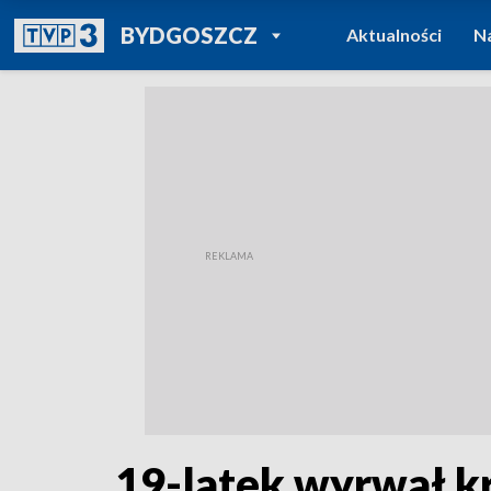
POWRÓT DO
BYDGOSZCZ
Aktualności
N
TVP REGIONY
19-latek wyrwał kr