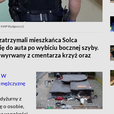
ot. KWP Bydgoszcz)
zatrzymali mieszkańca Solca
ę do auta po wybiciu bocznej szyby.
 wyrwany z cmentarza krzyż oraz
. W
o mężczyznę
 dyżurny z
 o osobie,
 na wysokości