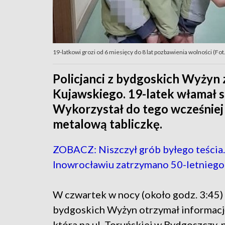
19-latkowi grozi od 6 miesięcy do 8 lat pozbawienia wolności (F
Policjanci z bydgoskich Wyżyn 
Kujawskiego. 19-latek włamał si
Wykorzystał do tego wcześniej
metalową tabliczkę.
ZOBACZ: Niszczył grób byłego teścia
Inowrocławiu zatrzymano 50-letnieg
W czwartek w nocy (około godz. 3:45)
bydgoskich Wyżyn otrzymał informację
która na ul. Toruńskiej w Bydgoszczy,