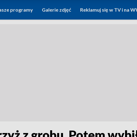
asze programy
Galerie zdjęć
Reklamuj się w TV i na
zyż z grobu. Potem wybi