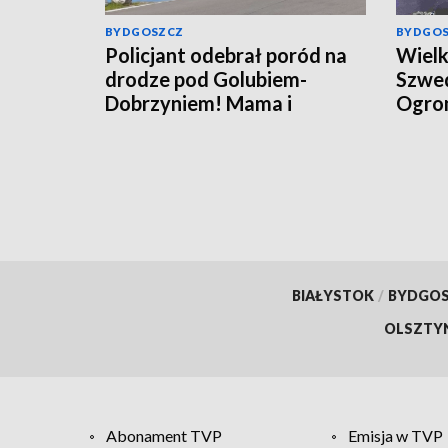
BYDGOSZCZ
BYDGO
Policjant odebrał poród na
Wielk
drodze pod Golubiem-
Szwed
Dobrzyniem! Mama i
Ogrom
noworodek czują się dobrze
zdjęci
[wideo]
BIAŁYSTOK
/
BYDGO
OLSZTY
Abonament TVP
Emisja w TVP