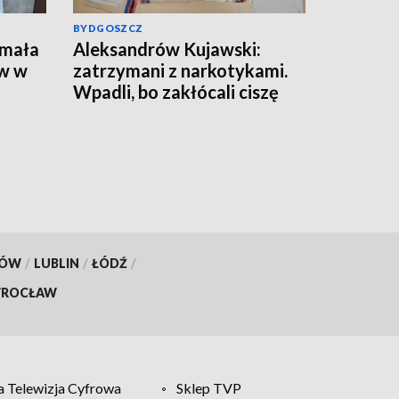
BYDGOSZCZ
ymała
Aleksandrów Kujawski:
w w
zatrzymani z narkotykami.
Wpadli, bo zakłócali ciszę
nocną
pobytu
KÓW
/
LUBLIN
/
ŁÓDŹ
/
ROCŁAW
 Telewizja Cyfrowa
Sklep TVP