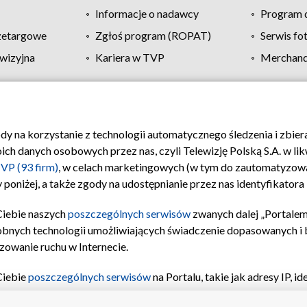
Informacje o nadawcy
Program d
zetargowe
Zgłoś program (ROPAT)
Serwis fo
wizyjna
Kariera w TVP
Merchandi
Polityka prywatności
Moje zgody
Pomoc
Biuro re
ody na korzystanie z technologii automatycznego śledzenia i zbie
 danych osobowych przez nas, czyli Telewizję Polską S.A. w likw
VP (93 firm)
, w celach marketingowych (w tym do zautomatyzow
 poniżej, a także zgody na udostępnianie przez nas identyfikator
Ciebie naszych
poszczególnych serwisów
zwanych dalej „Portalem
obnych technologii umożliwiających świadczenie dopasowanych i be
zowanie ruchu w Internecie.
Ciebie
poszczególnych serwisów
na Portalu, takie jak adresy IP, 
sach Portalu czy historia odwiedzin będą przetwarzane przez TV