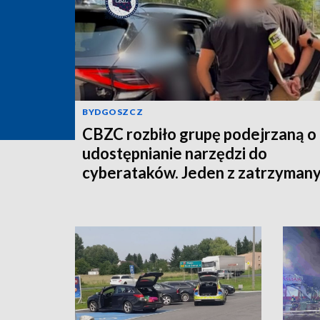
BYDGOSZCZ
CBZC rozbiło grupę podejrzaną o
udostępnianie narzędzi do
cyberataków. Jeden z zatrzyman
trafił do aresztu [wideo]