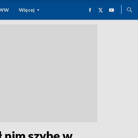
 WWW
Więcej
ł nim szybę w