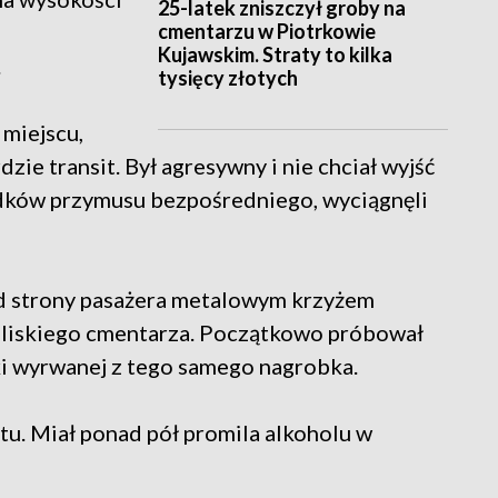
25-latek zniszczył groby na
cmentarzu w Piotrkowie
Kujawskim. Straty to kilka
.
tysięcy złotych
 miejscu,
ie transit. Był agresywny i nie chciał wyjść
odków przymusu bezpośredniego, wyciągnęli
 od strony pasażera metalowym krzyżem
liskiego cmentarza. Początkowo próbował
ki wyrwanej z tego samego nagrobka.
ztu. Miał ponad pół promila alkoholu w