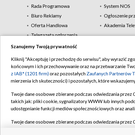
Rada Programowa
System NOS
Biuro Reklamy
Ogłoszenie pr
Oferta Handlowa
Akademia Tele
Telegazeta ogłoszenia
Szanujemy Twoją prywatność
Regulamin TVP
Kliknij "Akceptuję i przechodzę do serwisu", aby wyrazić zg
końcowym i ich przechowywanie oraz na przetwarzanie Twoich
z IAB* (1201 firm)
oraz pozostałych
Zaufanych Partnerów T
mierzenia ich skuteczności) i pozostałych, które wskazujemy
Twoje dane osobowe zbierane podczas odwiedzania przez 
takich jak: pliki cookie, sygnalizatory WWW lub innych pod
udostępnianie funkcji mediów społecznościowych oraz anali
Twoje dane osobowe zbierane podczas odwiedzania przez 
plików cookie, informacje o Twoich wyszukiwaniach w serwi