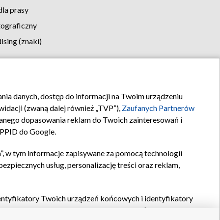
la prasy
tograficzny
sing (znaki)
klamy
Kontakt
rania danych, dostęp do informacji na Twoim urządzeniu
idacji (zwaną dalej również „TVP”),
Zaufanych Partnerów
anego dopasowania reklam do Twoich zainteresowań i
a PPID do Google.
”, w tym informacje zapisywane za pomocą technologii
zpiecznych usług, personalizację treści oraz reklam,
identyfikatory Twoich urządzeń końcowych i identyfikatory
P,
Zaufanych Partnerów z IAB
oraz pozostałych
Zaufanych