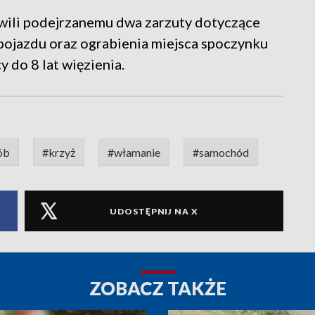
wili podejrzanemu dwa zarzuty dotyczące
pojazdu oraz ograbienia miejsca spoczynku
y do 8 lat więzienia.
ób
#krzyż
#włamanie
#samochód
UDOSTĘPNIJ NA X
ZOBACZ TAKŻE