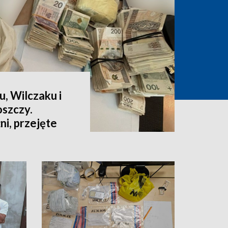
u, Wilczaku i
szczy.
i, przejęte
ów [wideo]