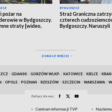
SZCZ
BYDGOSZCZ
i pożar na
Straż Graniczna zatrz
erowie w Bydgoszczy.
czterech cudzoziemcó
ne straty [wideo,
Bydgoszczy. Naruszyli
a, aktualizacja]
obowiązujące przepisy
dotyczące legalności 
ZOBACZ WIĘCEJ
SZCZ
/
GDAŃSK
/
GORZÓW WLKP.
/
KATOWICE
/
KIELCE
/
KRA
N
/
OPOLE
/
POZNAŃ
/
RZESZÓW
/
SZCZECIN
/
WARSZAWA
/
W
Dołącz do nas:
Centrum informacji TVP
Naziemna