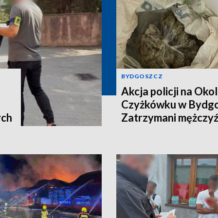
BYDGOSZCZ
Akcja policji na Okol
Czyżkówku w Bydgo
ych
Zatrzymani mężczyźn
kilogramy narkotyk