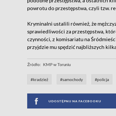
podobne przestępstwa, a ostatnich k
powrotu do przestępstwa, czyli tzw. re
Kryminalni ustalili również, że mężczy
sprawiedliwości za przestępstwa, któr
czynności, z komisariatu na Śródmieści
przyjdzie mu spędzić najbliższych kilka
Źródło:
KMP w Toruniu
#kradzież
#samochody
#policja
UDOSTĘPNIJ NA FACEBOOKU