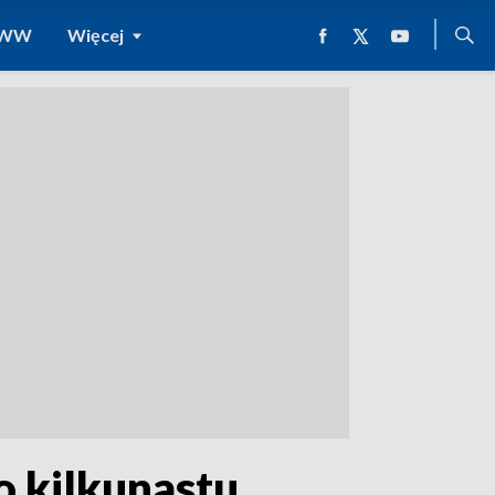
 WWW
Więcej
o kilkunastu