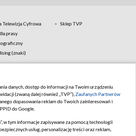
 Telewizja Cyfrowa
Sklep TVP
la prasy
tograficzny
sing (znaki)
klamy
Kontakt
rania danych, dostęp do informacji na Twoim urządzeniu
idacji (zwaną dalej również „TVP”),
Zaufanych Partnerów
anego dopasowania reklam do Twoich zainteresowań i
a PPID do Google.
”, w tym informacje zapisywane za pomocą technologii
zpiecznych usług, personalizację treści oraz reklam,