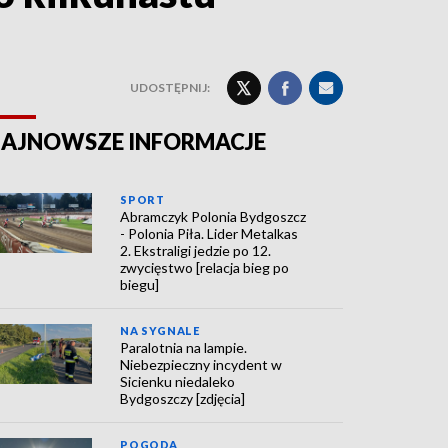
UDOSTĘPNIJ:
AJNOWSZE INFORMACJE
SPORT
Abramczyk Polonia Bydgoszcz
- Polonia Piła. Lider Metalkas
2. Ekstraligi jedzie po 12.
zwycięstwo [relacja bieg po
biegu]
NA SYGNALE
Paralotnia na lampie.
Niebezpieczny incydent w
Sicienku niedaleko
Bydgoszczy [zdjęcia]
POGODA