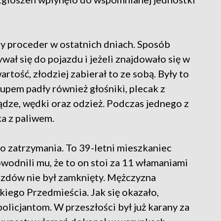
zy proceder w ostatnich dniach. Sposób
wał się do pojazdu i jeżeli znajdowało się w
rtość, złodziej zabierał to ze sobą. Były to
 łupem padły również głośniki, plecak z
ądze, wędki oraz odzież. Podczas jednego z
ka z paliwem.
go zatrzymania. To 39-letni mieszkaniec
owodnili mu, że to on stoi za 11 włamaniami
jazdów nie był zamknięty. Mężczyzna
kiego Przedmieścia. Jak się okazało,
olicjantom. W przeszłości był już karany za