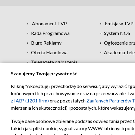
Abonament TVP
Emisja w TVP
Rada Programowa
System NOS
Biuro Reklamy
Ogłoszenie pr
Oferta Handlowa
Akademia Tele
Telegazeta ogłoszenia
Szanujemy Twoją prywatność
Regulamin TVP
Kliknij "Akceptuję i przechodzę do serwisu", aby wyrazić zg
końcowym i ich przechowywanie oraz na przetwarzanie Twoich
z IAB* (1201 firm)
oraz pozostałych
Zaufanych Partnerów T
mierzenia ich skuteczności) i pozostałych, które wskazujemy
Twoje dane osobowe zbierane podczas odwiedzania przez 
takich jak: pliki cookie, sygnalizatory WWW lub innych pod