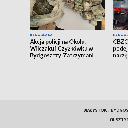
BYDGOSZCZ
BYDGO
Akcja policji na Okolu,
CBZC 
Wilczaku i Czyżkówku w
podej
Bydgoszczy. Zatrzymani
narzę
mężczyźni, przejęte
Jeden
kilogramy narkotyków
do ar
[wideo, aktualizacja]
BIAŁYSTOK
/
BYDGO
OLSZTY