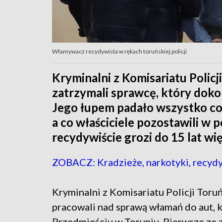
Włamywacz recydywista w rękach toruńskiej policji
Kryminalni z Komisariatu Policj
zatrzymali sprawcę, który dok
Jego łupem padało wszystko co
a co właściciele pozostawili w 
recydywiście grozi do 15 lat wię
ZOBACZ: Kradzieże, narkotyki, recydy
Kryminalni z Komisariatu Policji Toru
pracowali nad sprawą włamań do aut, 
Przedmieściu w Toruniu. Pierwsze ze 