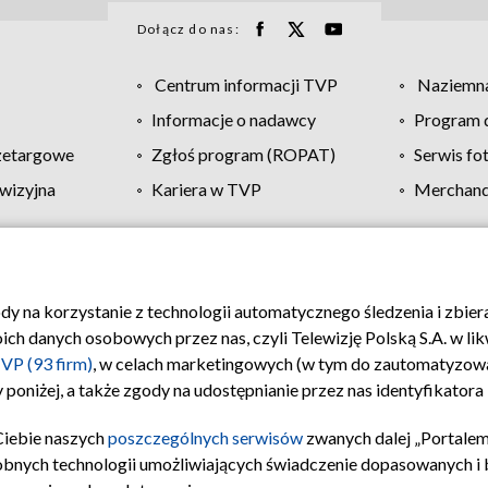
Dołącz do nas:
Centrum informacji TVP
Naziemna
Informacje o nadawcy
Program d
zetargowe
Zgłoś program (ROPAT)
Serwis fo
wizyjna
Kariera w TVP
Merchandi
Polityka prywatności
Moje zgody
Pomoc
Biuro re
ody na korzystanie z technologii automatycznego śledzenia i zbie
 danych osobowych przez nas, czyli Telewizję Polską S.A. w likw
VP (93 firm)
, w celach marketingowych (w tym do zautomatyzow
 poniżej, a także zgody na udostępnianie przez nas identyfikator
Ciebie naszych
poszczególnych serwisów
zwanych dalej „Portalem
obnych technologii umożliwiających świadczenie dopasowanych i be