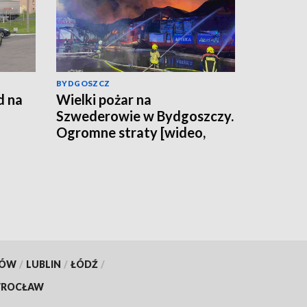
BYDGOSZCZ
d na
Wielki pożar na
Szwederowie w Bydgoszczy.
Ogromne straty [wideo,
obrze
zdjęcia, aktualizacja]
KÓW
/
LUBLIN
/
ŁÓDŹ
/
ROCŁAW