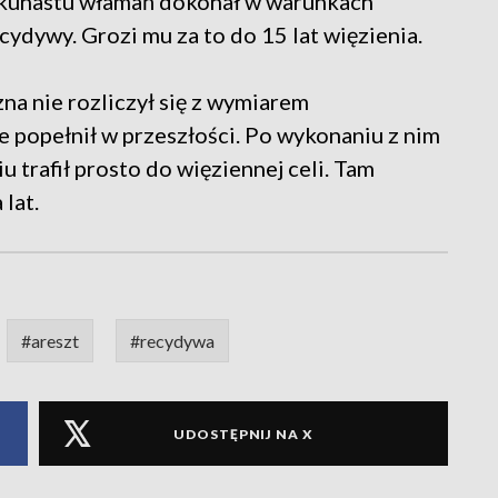
ilkunastu włamań dokonał w warunkach
cydywy. Grozi mu za to do 15 lat więzienia.
zna nie rozliczył się z wymiarem
e popełnił w przeszłości. Po wykonaniu z nim
u trafił prosto do więziennej celi. Tam
 lat.
#areszt
#recydywa
UDOSTĘPNIJ NA X