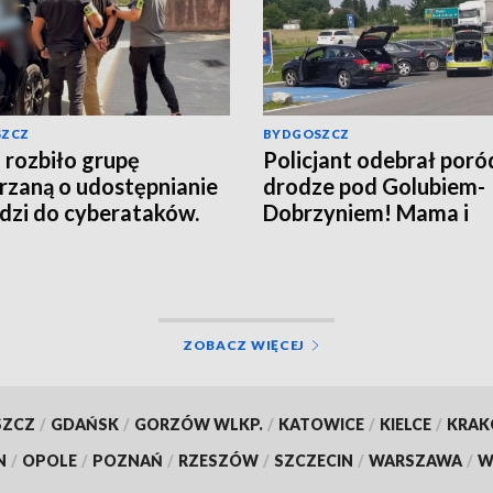
SZCZ
BYDGOSZCZ
rozbiło grupę
Policjant odebrał poró
rzaną o udostępnianie
drodze pod Golubiem-
dzi do cyberataków.
Dobrzyniem! Mama i
 z zatrzymanych trafił
noworodek czują się d
esztu [wideo]
[wideo]
ZOBACZ WIĘCEJ
SZCZ
/
GDAŃSK
/
GORZÓW WLKP.
/
KATOWICE
/
KIELCE
/
KRA
N
/
OPOLE
/
POZNAŃ
/
RZESZÓW
/
SZCZECIN
/
WARSZAWA
/
W