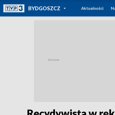
POWRÓT DO
BYDGOSZCZ
Aktualności
N
TVP REGIONY
Recydywista w ręka