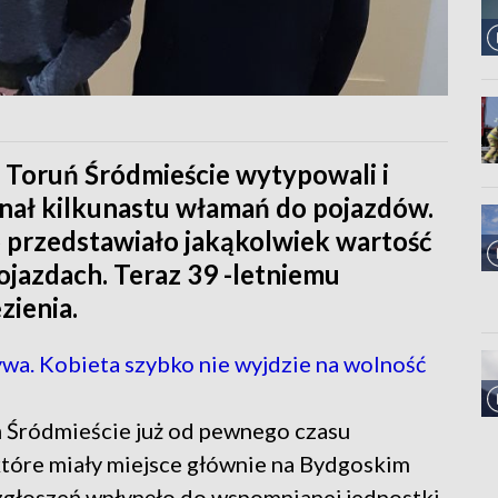
i Toruń Śródmieście wytypowali i
onał kilkunastu włamań do pojazdów.
 przedstawiało jakąkolwiek wartość
pojazdach. Teraz 39 -letniemu
zienia.
wa. Kobieta szybko nie wyjdzie na wolność
ń Śródmieście już od pewnego czasu
które miały miejsce głównie na Bydgoskim
zgłoszeń wpłynęło do wspomnianej jednostki