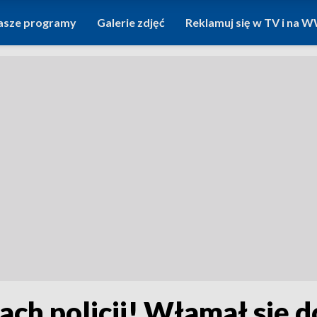
asze programy
Galerie zdjęć
Reklamuj się w TV i na
ch policji! Włamał się d