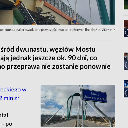
ne i muszą być prowadzone przy częściowo odprężonych linach(Fot. ZDMiKP
pośród dwunastu, węzłów Mostu
ą jednak jeszcze ok. 90 dni, co
no przeprawa nie zostanie ponownie
eckiego w
 mln zł
tał
 – po