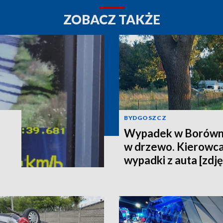
ZOBACZ TAKŻE
BYDGOSZCZ
Wypadek w Borówni
w drzewo. Kierowca
wypadki z auta [zdję