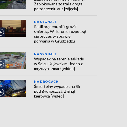
Zablokowana została droga
po zderzeniu aut [zdjęcia]
NA SYGNALE
Razili prądem, bili i grozili
śmiercią. W Toruniu rozpoczął
się proces w sprawie
porwania w Grudziądzu
NA SYGNALE
Wypadek na terenie zakładu
w Solcu Kujawskim. Jeden z
mężczyzn zmarł [wideo]
NA DROGACH
Śmiertelny wypadek na S5
pod Bydgoszczą. Zginął
kierowca [wideo]