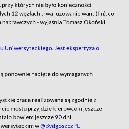
 przy których nie było konieczności
łych 12 węzłach trwa luzowanie want (lin), co
ń naprawczych - wyjaśnia Tomasz Okoński,
 Uniwersyteckiego. Jest ekspertyza o
ną ponownie napięte do wymaganych
ystkie prace realizowane są zgodnie z
cie mostu przyjdzie kierowcom jeszcze
tało bowiem jeszcze 90 dni.
niwersyteckim w
@BydgoszczPL