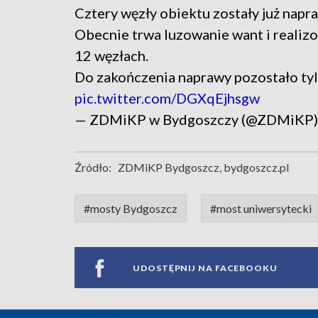
Cztery węzły obiektu zostały już napr
Obecnie trwa luzowanie want i realiz
12 węzłach.
Do zakończenia naprawy pozostało tyl
pic.twitter.com/DGXqEjhsgw
— ZDMiKP w Bydgoszczy (@ZDMiKP
Źródło:
ZDMiKP Bydgoszcz, bydgoszcz.pl
#mosty Bydgoszcz
#most uniwersytecki
UDOSTĘPNIJ NA FACEBOOKU