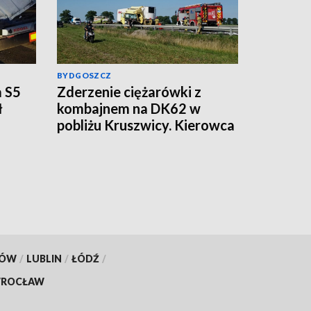
BYDGOSZCZ
a S5
Zderzenie ciężarówki z
ł
kombajnem na DK62 w
pobliżu Kruszwicy. Kierowca
uwięziony, LPR w akcji
[aktualizacja, wideo]
KÓW
/
LUBLIN
/
ŁÓDŹ
/
ROCŁAW