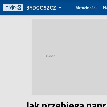
POWRÓT DO
BYDGOSZCZ
Aktualności
N
TVP REGIONY
Jak przebiega nap