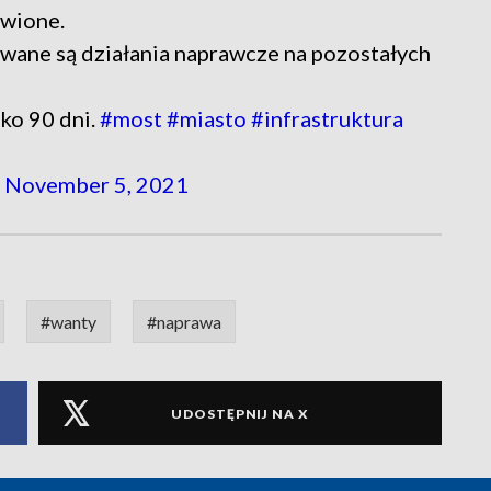
awione.
owane są działania naprawcze na pozostałych
ko 90 dni.
#most
#miasto
#infrastruktura
)
November 5, 2021
#wanty
#naprawa
UDOSTĘPNIJ NA X