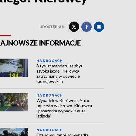
UDOSTĘPNIJ:
AJNOWSZE INFORMACJE
NA DROGACH
3 tys. zł mandatu za zbyt
szybką jazdę. Kierowca
zatrzymany w powiecie
radziejowskim
NA DROGACH
Wypadek w Borównie. Auto
uderzyło w drzewo. Kierowca
i pasażerka wypadki z auta
[zdjęcia]
NA DROGACH
Elzanowo: ranni po wypadku.