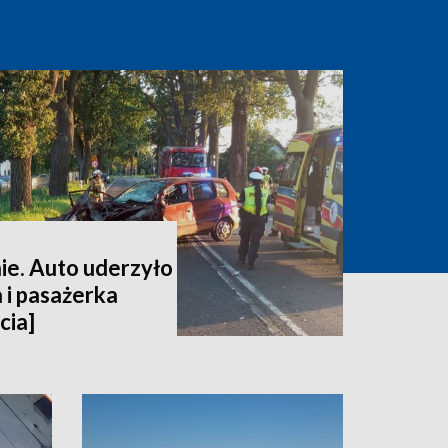
e. Auto uderzyło
 i pasażerka
cia]