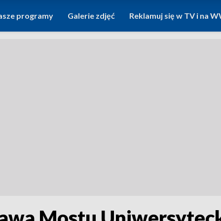
asze programy
Galerie zdjęć
Reklamuj się w TV i na
rawa Mostu Uniwersytec