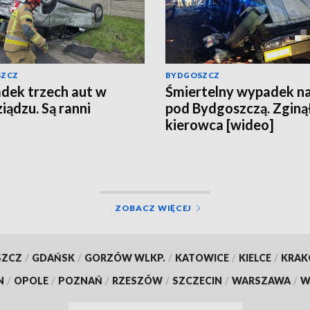
SZCZ
BYDGOSZCZ
ek trzech aut w
Śmiertelny wypadek n
iądzu. Są ranni
pod Bydgoszczą. Zginą
kierowca [wideo]
ZOBACZ WIĘCEJ
SZCZ
/
GDAŃSK
/
GORZÓW WLKP.
/
KATOWICE
/
KIELCE
/
KRA
N
/
OPOLE
/
POZNAŃ
/
RZESZÓW
/
SZCZECIN
/
WARSZAWA
/
W