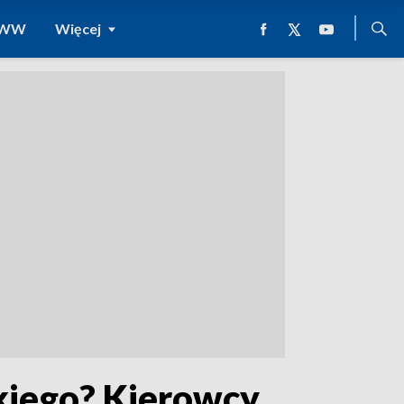
 WWW
Więcej
kiego? Kierowcy