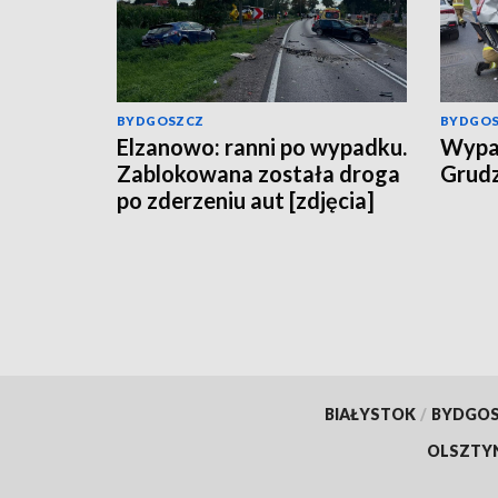
BYDGOSZCZ
BYDGO
Elzanowo: ranni po wypadku.
Wypad
Zablokowana została droga
Grudz
po zderzeniu aut [zdjęcia]
BIAŁYSTOK
/
BYDGO
OLSZTY