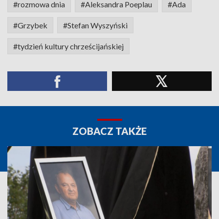
#rozmowa dnia
#Aleksandra Poeplau
#Ada
#Grzybek
#Stefan Wyszyński
#tydzień kultury chrześcijańskiej
ZOBACZ TAKŻE