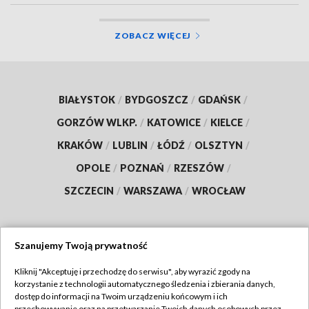
ZOBACZ WIĘCEJ
BIAŁYSTOK
/
BYDGOSZCZ
/
GDAŃSK
/
GORZÓW WLKP.
/
KATOWICE
/
KIELCE
/
KRAKÓW
/
LUBLIN
/
ŁÓDŹ
/
OLSZTYN
/
OPOLE
/
POZNAŃ
/
RZESZÓW
/
SZCZECIN
/
WARSZAWA
/
WROCŁAW
Szanujemy Twoją prywatność
Dołącz do nas:
Kliknij "Akceptuję i przechodzę do serwisu", aby wyrazić zgody na
korzystanie z technologii automatycznego śledzenia i zbierania danych,
TVP
dostęp do informacji na Twoim urządzeniu końcowym i ich
przechowywanie oraz na przetwarzanie Twoich danych osobowych przez