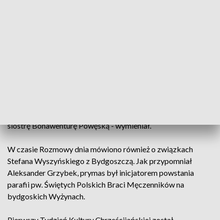
Kardynał Stefan Wyszyński będzie mocno „obecny" podczas
tegorocznego Tygodnia Kultury Chrześcijańskiej, np.
poprzez poświęcone mu sympozjum.
- 9 listopada chcemy właśnie poświęcić Prymasowi
Tysiąclecia - informował Aleksander Grzybek. - Mamy
bardzo ważnych gości, którzy przyjęli zaproszenie: prof.
Grzegorza Kucharczyka, gościa z Poznania księdza prof.
Pawła Bortkiewicza, ks. dr. Antoniego Ponińskiego czy
siostrę Bonawenturę Powęską - wymieniał.
W czasie Rozmowy dnia mówiono również o związkach
Stefana Wyszyńskiego z Bydgoszczą. Jak przypomniał
Aleksander Grzybek, prymas był inicjatorem powstania
parafii pw. Świętych Polskich Braci Męczenników na
bydgoskich Wyżynach.
Pierwszy Tydzień Kultury Chrześcijańskiej został