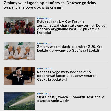
Zmiany w usługach opiekuńczych. Dłuższe godziny
wsparcia i nowe obowiązki gmin
BYDGOSZCZ
Były student UMK w Toruniu
zorganizował charytatywny turniej. Dzieci
dostały oryginalne koszulki piłkarskie
[zdjęcia]
BYDGOSZCZ
Zmiany w komisjach lekarskich ZUS. Kto
będzie kierowany do Gdańska i Łodzi?
BYDGOSZCZ
Raper z Bydgoszczy Bedoes 2115
podarował fance luksusowy zegarek.
Czeka ją podatek?
BYDGOSZCZ
Susza na Kujawach i Pomorzu. Jest apel o
oszczędzanie wody