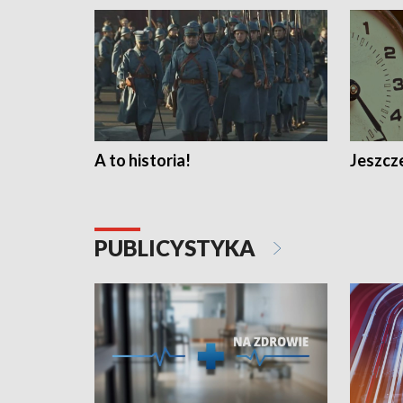
A to historia!
Jeszcze
PUBLICYSTYKA