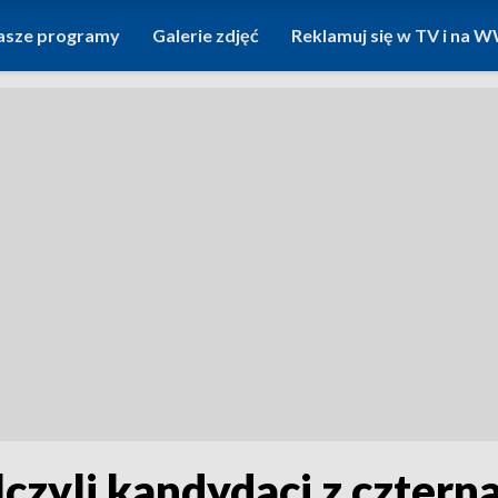
asze programy
Galerie zdjęć
Reklamuj się w TV i na
czyli kandydaci z cztern