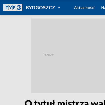
POWRÓT DO
BYDGOSZCZ
Aktualności
N
TVP REGIONY
O tytuł mistrza wal