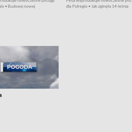
rodukuje nowoczesne pociągi
Pesa wyprodukuje nowoczesne poci
gio • Budowę nowej
dla Polregio • Jak zginęła 14-letnia
ktury gazowej między
dziewczyna z Torunia • Nowelizacja
m a Gustorzynem. •
ustawy o pomocy społecznej już
rsje wokół Wojewódzkiego
obowiązuje • W lasach pojawiły się ku
Specjalistycznego we
borowiki • Urodzaj kukurydzy w regi
 • Jaka była przyczyna śmierci
i z Torunia • Nowelizacja ustawy
społecznej już obowiązuje
a