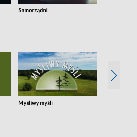
Samorządni
Wspólna sp
Myśliwy myśli
Spotkania z 