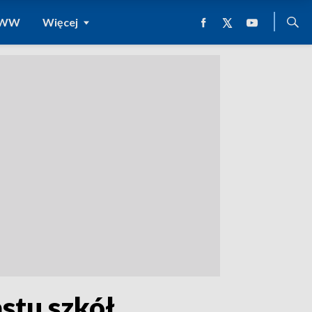
 WWW
Więcej
astu szkół