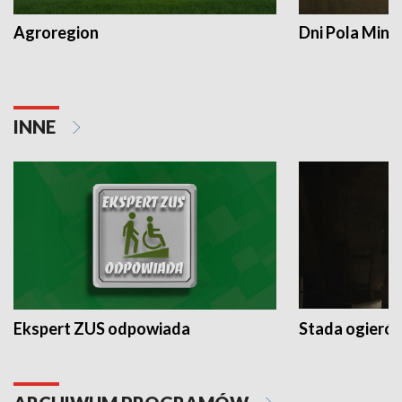
Agroregion
Dni Pola Min
INNE
Ekspert ZUS odpowiada
Stada ogieró