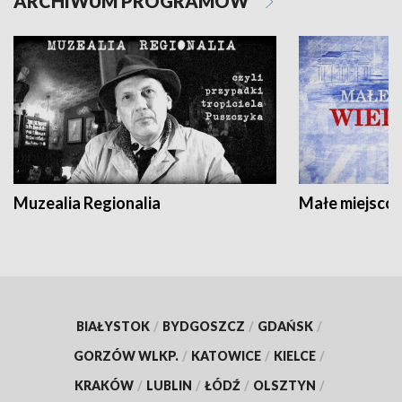
ARCHIWUM PROGRAMÓW
Muzealia Regionalia
Małe miejscow
BIAŁYSTOK
/
BYDGOSZCZ
/
GDAŃSK
/
GORZÓW WLKP.
/
KATOWICE
/
KIELCE
/
KRAKÓW
/
LUBLIN
/
ŁÓDŹ
/
OLSZTYN
/