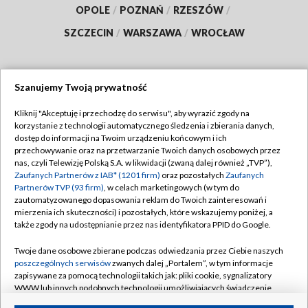
OPOLE
/
POZNAŃ
/
RZESZÓW
/
SZCZECIN
/
WARSZAWA
/
WROCŁAW
Szanujemy Twoją prywatność
Dołącz do nas:
Kliknij "Akceptuję i przechodzę do serwisu", aby wyrazić zgody na
korzystanie z technologii automatycznego śledzenia i zbierania danych,
TVP
dostęp do informacji na Twoim urządzeniu końcowym i ich
Abonament TVP
przechowywanie oraz na przetwarzanie Twoich danych osobowych przez
Regulamin TVP
nas, czyli Telewizję Polską S.A. w likwidacji (zwaną dalej również „TVP”),
Emisja w TVP
Polityka prywatności
Zaufanych Partnerów z IAB* (1201 firm)
oraz pozostałych
Zaufanych
Partnerów TVP (93 firm)
, w celach marketingowych (w tym do
Centrum informacji TVP
Moje zgody
zautomatyzowanego dopasowania reklam do Twoich zainteresowań i
mierzenia ich skuteczności) i pozostałych, które wskazujemy poniżej, a
Naziemna Telewizja Cyfrowa
Pomoc
także zgody na udostępnianie przez nas identyfikatora PPID do Google.
Sklep TVP
Biuro reklamy
Twoje dane osobowe zbierane podczas odwiedzania przez Ciebie naszych
Rada Programowa
Kontakt
poszczególnych serwisów
zwanych dalej „Portalem”, w tym informacje
zapisywane za pomocą technologii takich jak: pliki cookie, sygnalizatory
System NOS
WWW lub innych podobnych technologii umożliwiających świadczenie
dopasowanych i bezpiecznych usług, personalizację treści oraz reklam,
Informacje o nadawcy
Kanały