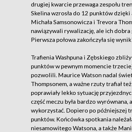
drugiej kwarcie przewaga zespołu tren
Skelina wzrosła do 12 punktów dzięki
Michała Samsonowicza i Trevora Tho
nawiązywali rywalizację, ale ich dobra
Pierwsza połowa zakończyła się wynik
Trafienia Washpuna i Zębskiego zbliży
punktów w pewnym momencie trzeciej k
pozwolili. Maurice Watson nadal świe
Thompsonem, a ważne rzuty trafiał też
poprawiały lekko sytuację przyjezdnyc
część meczu była bardzo wyrównana, al
wykorzystać. Dopiero po późniejszej tró
punktów. Końcówka spotkania należała
niesamowitego Watsona, a także Manig