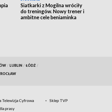
mpia
Siatkarki z Mogilna wróciły
do treningów. Nowy trener i
ambitne cele beniaminka
Tauron Ligi
KÓW
/
LUBLIN
/
ŁÓDŹ
/
ROCŁAW
 Telewizja Cyfrowa
Sklep TVP
la prasy