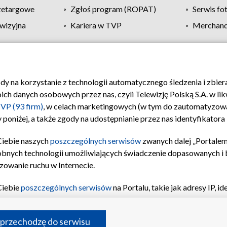
zetargowe
Zgłoś program (ROPAT)
Serwis fo
wizyjna
Kariera w TVP
Merchandi
Polityka prywatności
Moje zgody
Pomoc
Biuro re
ody na korzystanie z technologii automatycznego śledzenia i zbie
 danych osobowych przez nas, czyli Telewizję Polską S.A. w likw
VP (93 firm)
, w celach marketingowych (w tym do zautomatyzow
 poniżej, a także zgody na udostępnianie przez nas identyfikator
Ciebie naszych
poszczególnych serwisów
zwanych dalej „Portalem
obnych technologii umożliwiających świadczenie dopasowanych i be
zowanie ruchu w Internecie.
Ciebie
poszczególnych serwisów
na Portalu, takie jak adresy IP, 
sach Portalu czy historia odwiedzin będą przetwarzane przez TV
ji: przechowywania informacji na urządzeniu lub dostęp do nich,
©2026 Telewizja Polska S.A. w likwidacji
 przechodzę do serwisu
enia profilu spersonalizowanych treści, wyboru spersonalizowany