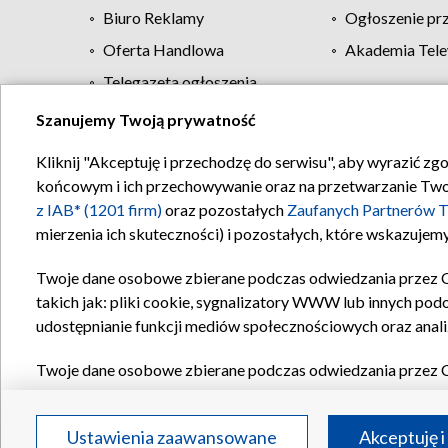
Biuro Reklamy
Ogłoszenie pr
Oferta Handlowa
Akademia Tele
Telegazeta ogłoszenia
Szanujemy Twoją prywatność
Regulamin TVP
Kliknij "Akceptuję i przechodzę do serwisu", aby wyrazić zg
końcowym i ich przechowywanie oraz na przetwarzanie Twoich
z IAB* (1201 firm)
oraz pozostałych
Zaufanych Partnerów T
mierzenia ich skuteczności) i pozostałych, które wskazujemy
Twoje dane osobowe zbierane podczas odwiedzania przez 
takich jak: pliki cookie, sygnalizatory WWW lub innych pod
udostępnianie funkcji mediów społecznościowych oraz anali
Twoje dane osobowe zbierane podczas odwiedzania przez 
plików cookie, informacje o Twoich wyszukiwaniach w serwi
Partnerów TVP
dla realizacji następujących celów i funkc
Ustawienia zaawansowane
Akceptuję i
reklam, tworzenia profilu spersonalizowanych reklam, tworz