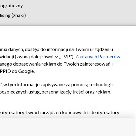
tograficzny
sing (znaki)
klamy
Kontakt
rania danych, dostęp do informacji na Twoim urządzeniu
idacji (zwaną dalej również „TVP”),
Zaufanych Partnerów
anego dopasowania reklam do Twoich zainteresowań i
a PPID do Google.
”, w tym informacje zapisywane za pomocą technologii
zpiecznych usług, personalizację treści oraz reklam,
identyfikatory Twoich urządzeń końcowych i identyfikatory
P,
Zaufanych Partnerów z IAB
oraz pozostałych
Zaufanych
 wyboru podstawowych reklam, wyboru spersonalizowanych
ch treści, pomiaru wydajności reklam, pomiaru wydajności