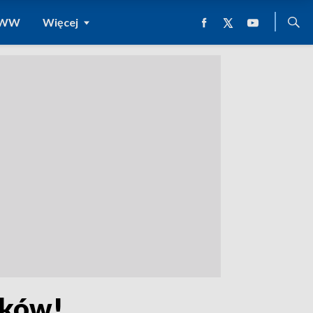
 WWW
Więcej
ików!