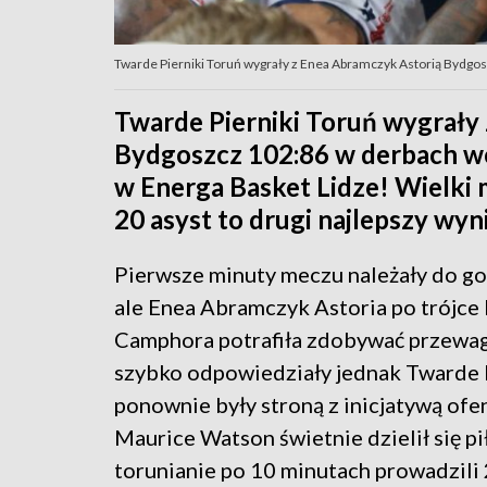
Twarde Pierniki Toruń wygrały z Enea Abramczyk Astorią Bydgos
Twarde Pierniki Toruń wygrały
Bydgoszcz 102:86 w derbach 
w Energa Basket Lidze! Wielki 
20 asyst to drugi najlepszy wyni
Pierwsze minuty meczu należały do go
ale Enea Abramczyk Astoria po trójce
Camphora potrafiła zdobywać przewagę
szybko odpowiedziały jednak Twarde P
ponownie były stroną z inicjatywą ofe
Maurice Watson świetnie dzielił się pił
torunianie po 10 minutach prowadzili