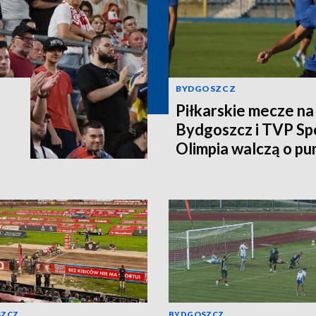
BYDGOSZCZ
Piłkarskie mecze n
Bydgoszcz i TVP Spo
Olimpia walczą o pu
SZCZ
BYDGOSZCZ