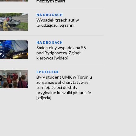
mężczyzn zmarł
NA DROGACH
Wypadek trzech aut w
Grudziądzu. Są ranni
NA DROGACH
Śmiertelny wypadek na S5
pod Bydgoszczą. Zginął
kierowca [wideo]
SPOŁECZNE
Były student UMK w Toruniu
zorganizował charytatywny
turniej. Dzieci dostały
oryginalne koszulki piłkarskie
[zdjęcia]