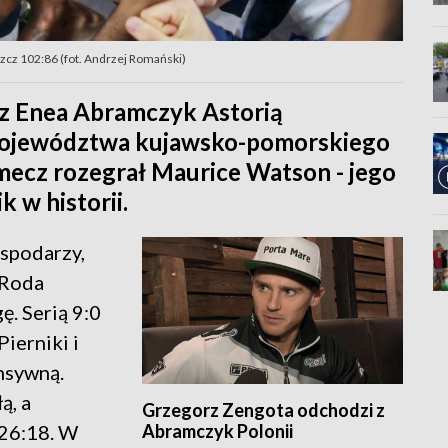
zcz 102:86 (fot. Andrzej Romański)
 z Enea Abramczyk Astorią
województwa kujawsko-pomorskiego
mecz rozegrał Maurice Watson - jego
k w historii.
spodarzy,
 Roda
. Serią 9:0
ierniki i
nsywną.
ą, a
Grzegorz Zengota odchodzi z
Abramczyk Polonii
 26:18. W