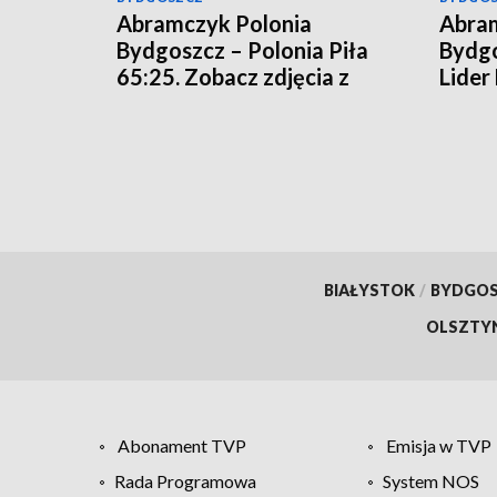
Abramczyk Polonia
Abram
Bydgoszcz – Polonia Piła
Bydgo
65:25. Zobacz zdjęcia z
Lider
meczu!
rozgr
[relac
BIAŁYSTOK
/
BYDGO
OLSZTY
Abonament TVP
Emisja w TVP
Rada Programowa
System NOS