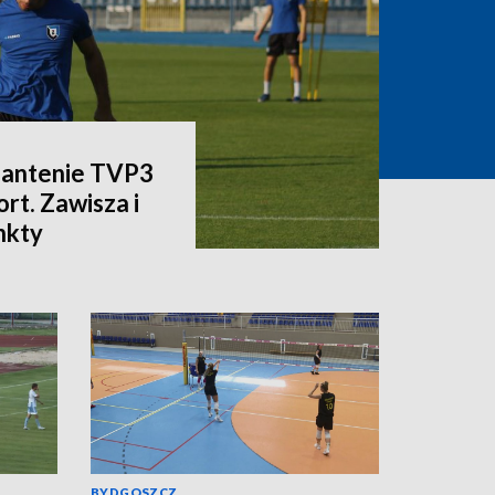
a antenie TVP3
rt. Zawisza i
nkty
BYDGOSZCZ