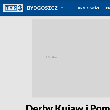
POWRÓT DO
BYDGOSZCZ
Aktualności
N
TVP REGIONY
Derby Kujaw i Pom