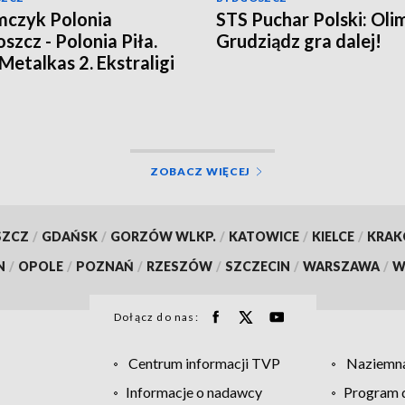
czyk Polonia
STS Puchar Polski: Oli
szcz - Polonia Piła.
Grudziądz gra dalej!
 Metalkas 2. Ekstraligi
omił beniaminka
ja bieg po biegu]
ZOBACZ WIĘCEJ
SZCZ
/
GDAŃSK
/
GORZÓW WLKP.
/
KATOWICE
/
KIELCE
/
KRA
N
/
OPOLE
/
POZNAŃ
/
RZESZÓW
/
SZCZECIN
/
WARSZAWA
/
W
Dołącz do nas:
Centrum informacji TVP
Naziemna
Informacje o nadawcy
Program d