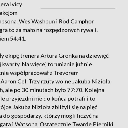
era Ivicy
 akcjom
mpsona. Wes Washpun i Rod Camphor
 gra to za mało na rozpędzonych rywali.
iem 54:41.
ły ekipę trenera Artura Gronka na dziewięć
warty. Na więcej torunianie już nie
tnie współpracował z Trevorem
 Aaron Cel. Trzy rzuty wolne Jakuba Nizioła
h, ale po 30 minutach było 77:70. Kolejna
e przyjezdni nie do końca potrafili to
jce Jakuba Nizioła zbliżyli się na pięć
 do gospodarzy, którzy mogli liczyć na
ata i Watsona. Ostatecznie Twarde Pierniki