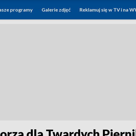
asze programy
Galerie zdjęć
Reklamuj się w TV i na
orza dla Twardych Piern