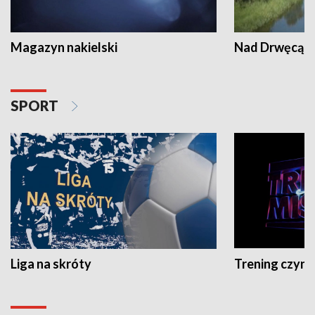
Magazyn nakielski
Nad Drwęcą
SPORT
Liga na skróty
Trening czyni 