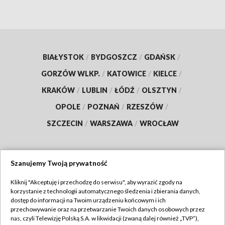
BIAŁYSTOK
/
BYDGOSZCZ
/
GDAŃSK
/
GORZÓW WLKP.
/
KATOWICE
/
KIELCE
/
KRAKÓW
/
LUBLIN
/
ŁÓDŹ
/
OLSZTYN
/
OPOLE
/
POZNAŃ
/
RZESZÓW
/
SZCZECIN
/
WARSZAWA
/
WROCŁAW
Szanujemy Twoją prywatność
Dołącz do nas:
Kliknij "Akceptuję i przechodzę do serwisu", aby wyrazić zgody na
korzystanie z technologii automatycznego śledzenia i zbierania danych,
TVP
dostęp do informacji na Twoim urządzeniu końcowym i ich
Abonament TVP
przechowywanie oraz na przetwarzanie Twoich danych osobowych przez
Regulamin TVP
nas, czyli Telewizję Polską S.A. w likwidacji (zwaną dalej również „TVP”),