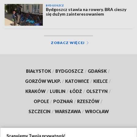
BYDGOSZCZ
Bydgoszcz stawia na rowery. BRA cieszy
się dużym zainteresowaniem
ZOBACZ WIĘCEJ
BIAŁYSTOK
/
BYDGOSZCZ
/
GDAŃSK
/
GORZÓW WLKP.
/
KATOWICE
/
KIELCE
/
KRAKÓW
/
LUBLIN
/
ŁÓDŹ
/
OLSZTYN
/
OPOLE
/
POZNAŃ
/
RZESZÓW
/
SZCZECIN
/
WARSZAWA
/
WROCŁAW
Szanujemy Twoją prywatność