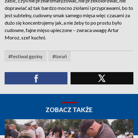
zabić, czyli nie przearomatyzować, nie przekolorować, nie
doprawiać aż tak bardzo mocno ziołami i przyprawami, bo to
jest subtelny, cudowny smak samego mięsa więc czasami za
dużo się koncentrujemy jak, a nie żeby to po prostu było
cudowne, fajne mięso upieczone – zwraca uwagę Artur
Moroz, szef kuchni.
#festiwal gęsiny
#toruń
ZOBACZ TAKŻE