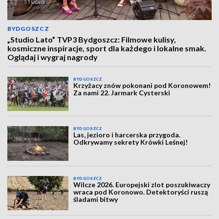
BYDGOSZCZ
„Studio Lato” TVP3 Bydgoszcz: Filmowe kulisy,
kosmiczne inspiracje, sport dla każdego i lokalne smak.
Oglądaj i wygraj nagrody
BYDGOSZCZ
Krzyżacy znów pokonani pod Koronowem!
Za nami 22. Jarmark Cysterski
BYDGOSZCZ
Las, jezioro i harcerska przygoda.
Odkrywamy sekrety Krówki Leśnej!
BYDGOSZCZ
Wilcze 2026. Europejski zlot poszukiwaczy
wraca pod Koronowo. Detektoryści ruszą
śladami bitwy