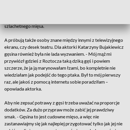
Gęś z majerankiem, czosnkiem czy z jabłkiem? Podczas
drugiego dnia Festiwalu Gęsiny, w toruńskich Jordankach
można było poznać różne sposoby przygotowywania tego
szlachetnego mięsa.
A próbują także osoby znane między innymi z telewizyjnego
ekranu, czy desek teatru. Dla aktorki Katarzyny Bujakiewicz
gęsina również była nie lada wyzwaniem. - Mój mąż mi
przywiózł gdzieś z Roztocza taką dziką gęś i powiem
szczerze, że ja ją marynowałam łzami, bo kompletnie nie
wiedziałam jak podejść do tego ptaka. Był to mój pierwszy
raz, ale jakoś z pomocą internetu sobie poradziłam –
opowiada aktorka.
Aby nie zepsuć potrawy z gęsi trzeba uważać na proporcje
dodatków. Za dużo przypraw może zabić jej prawdziwy
smak. - Gęsina to jest cudowne mięso, a więc nie
zastanawiajmy się jak najlepiej przygotować tylko jak jej nie