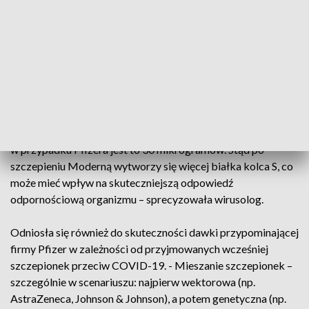
Prof. Szuster-Ciesielska odniosła się do doniesień, z których
wynika, że obecnie młode osoby zainteresowane są
szczepieniem preparatem Moderna. Jak wyjaśniła,
spowodowane jest to lepszymi parametrami
odpornościowymi tego preparatu.
- Moderna daje wyższy poziom ochrony i mniejszą liczbę
powikłań. Ma większą dawkę mRNA – 100 mikrogramów, a
w przypadku Pfizera jest to 30 mikrogramów. Stąd po
szczepieniu Moderną wytworzy się więcej białka kolca S, co
może mieć wpływ na skuteczniejszą odpowiedź
odpornościową organizmu – sprecyzowała wirusolog.
Odniosła się również do skuteczności dawki przypominającej
firmy Pfizer w zależności od przyjmowanych wcześniej
szczepionek przeciw COVID-19. - Mieszanie szczepionek –
szczególnie w scenariuszu: najpierw wektorowa (np.
AstraZeneca, Johnson & Johnson), a potem genetyczna (np.