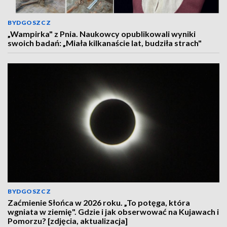
BYDGOSZCZ
„Wampirka" z Pnia. Naukowcy opublikowali wyniki
swoich badań: „Miała kilkanaście lat, budziła strach"
BYDGOSZCZ
Zaćmienie Słońca w 2026 roku. „To potęga, która
wgniata w ziemię". Gdzie i jak obserwować na Kujawach i
Pomorzu? [zdjęcia, aktualizacja]