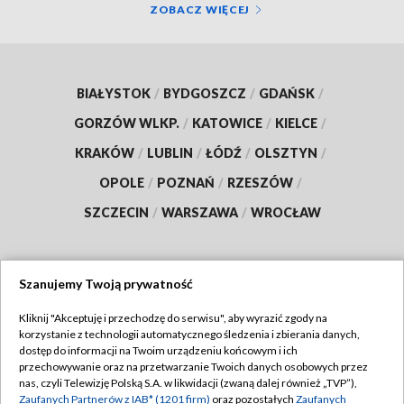
ZOBACZ WIĘCEJ
BIAŁYSTOK
/
BYDGOSZCZ
/
GDAŃSK
/
GORZÓW WLKP.
/
KATOWICE
/
KIELCE
/
KRAKÓW
/
LUBLIN
/
ŁÓDŹ
/
OLSZTYN
/
OPOLE
/
POZNAŃ
/
RZESZÓW
/
SZCZECIN
/
WARSZAWA
/
WROCŁAW
Szanujemy Twoją prywatność
Dołącz do nas:
Kliknij "Akceptuję i przechodzę do serwisu", aby wyrazić zgody na
korzystanie z technologii automatycznego śledzenia i zbierania danych,
TVP
dostęp do informacji na Twoim urządzeniu końcowym i ich
Abonament TVP
przechowywanie oraz na przetwarzanie Twoich danych osobowych przez
Regulamin TVP
nas, czyli Telewizję Polską S.A. w likwidacji (zwaną dalej również „TVP”),
Emisja w TVP
Polityka prywatności
Zaufanych Partnerów z IAB* (1201 firm)
oraz pozostałych
Zaufanych