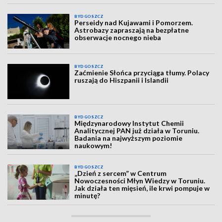
BYDGOSZCZ
Perseidy nad Kujawami i Pomorzem.
Astrobazy zapraszają na bezpłatne
obserwacje nocnego nieba
BYDGOSZCZ
Zaćmienie Słońca przyciąga tłumy. Polacy
ruszają do Hiszpanii i Islandii
BYDGOSZCZ
Międzynarodowy Instytut Chemii
Analitycznej PAN już działa w Toruniu.
Badania na najwyższym poziomie
naukowym!
BYDGOSZCZ
„Dzień z sercem” w Centrum
Nowoczesności Młyn Wiedzy w Toruniu.
Jak działa ten mięsień, ile krwi pompuje w
minutę?