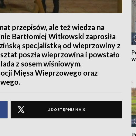
mat przepisów, ale też wiedza na
nie Bartłomiej Witkowski zaprosiła
ińską specjalistką od wieprzowiny z
P
rsztat poszła wieprzowina i powstało
w
lada z sosem wiśniowym.
ocji Mięsa Wieprzowego oraz
owego.
UDOSTĘPNIJ NA X
P