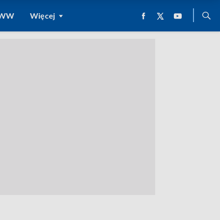
 WWW
Więcej