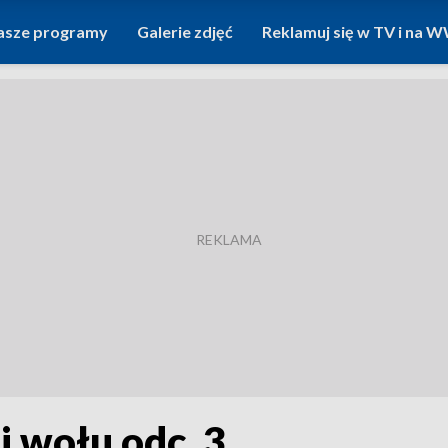
asze programy
Galerie zdjęć
Reklamuj się w TV i na
 wołu odc. 3