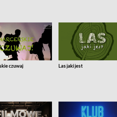
skie czuwaj
Las jaki jest