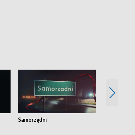
Samorządni
Wspólna sp