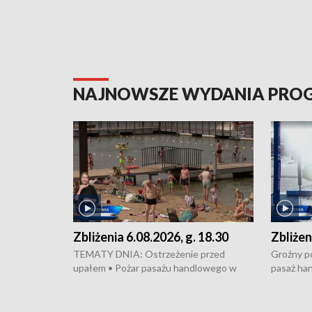
NAJNOWSZE WYDANIA PR
Zbliżenia 6.08.2026, g. 18.30
Zbliżen
TEMATY DNIA: Ostrzeżenie przed
Groźny po
upałem • Pożar pasażu handlowego w
pasaż ha
Bydgoszczy • Policja rozbiła lokalną siatkę
upałów i 
dealerską – grozi im do 12 lat więzienia •
kukurydzy
Akcja porodowa na trasie Rypin-Toruń –
wysokie p