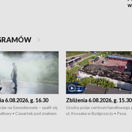
w
OGRAMÓW
ia 6.08.2026, g. 16.30
Zbliżenia 6.08.2026, g. 15.30
żar na Szwederowie – spalił się
Groźny pożar centrum handlowego 
ndlowy • Czwartek pod znakiem
ul. Kossaka w Bydgoszczy • Pesa
burz • Dobre prognozy dla
wyprodukuje nowoczesne,
 – rolnicy mogą liczyć na
energooszczędne pociągi dla Polregi
lony • Akcja porodowa na trasie
Zmiany w przepisach o pomocy