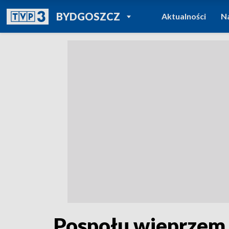
POWRÓT DO
BYDGOSZCZ
Aktualności
N
TVP REGIONY
Pospołu wieprzem i