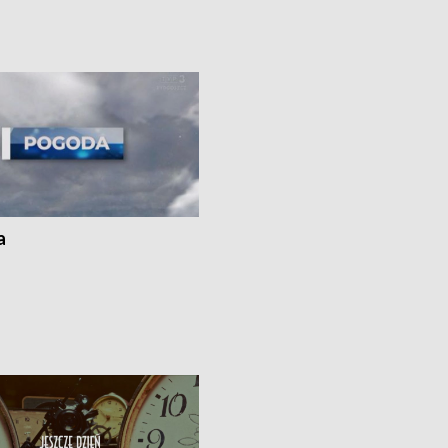
uń – pomógł policyjny patrol •
społecznej • Przed nami 10. jubileu
my na kolejną odsłonę programu
Festiwal Wisły
ato”
a