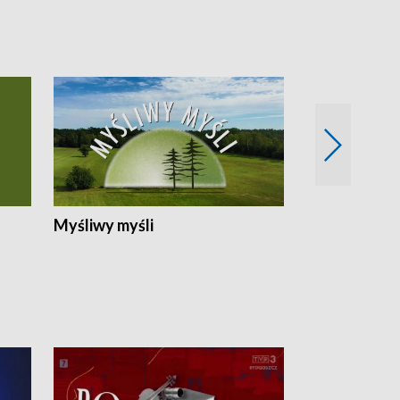
Myśliwy myśli
Spotkania z 