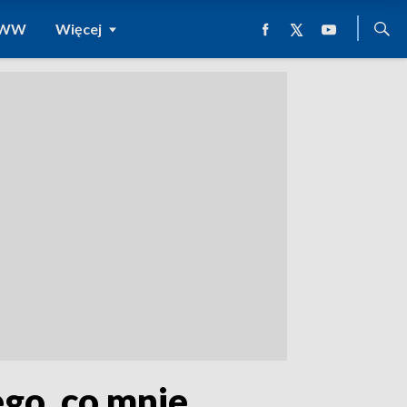
 WWW
Więcej
go, co mnie