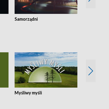
Samorządni
Wspólna sp
Myśliwy myśli
Spotkania z 