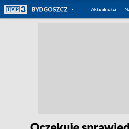
POWRÓT DO
BYDGOSZCZ
Aktualności
N
TVP REGIONY
Oczekuję sprawied