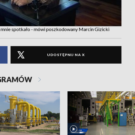
o mnie spotkało - mówi poszkodowany Marcin Gizicki
UDOSTĘPNIJ NA X
OGRAMÓW