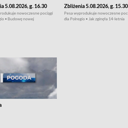
ia 5.08.2026, g. 16.30
Zbliżenia 5.08.2026, g. 15.30
rodukuje nowoczesne pociągi
Pesa wyprodukuje nowoczesne poci
gio • Budowę nowej
dla Polregio • Jak zginęła 14-letnia
ktury gazowej między
dziewczyna z Torunia • Nowelizacja
m a Gustorzynem. •
ustawy o pomocy społecznej już
rsje wokół Wojewódzkiego
obowiązuje • W lasach pojawiły się ku
Specjalistycznego we
borowiki • Urodzaj kukurydzy w regi
 • Jaka była przyczyna śmierci
i z Torunia • Nowelizacja ustawy
społecznej już obowiązuje
a