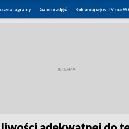
asze programy
Galerie zdjęć
Reklamuj się w TV i na
liwości adekwatnej do te