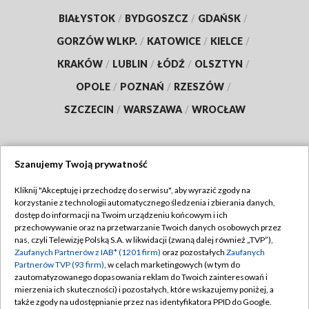
BIAŁYSTOK
/
BYDGOSZCZ
/
GDAŃSK
/
GORZÓW WLKP.
/
KATOWICE
/
KIELCE
/
KRAKÓW
/
LUBLIN
/
ŁÓDŹ
/
OLSZTYN
/
OPOLE
/
POZNAŃ
/
RZESZÓW
/
SZCZECIN
/
WARSZAWA
/
WROCŁAW
Szanujemy Twoją prywatność
Dołącz do nas:
Kliknij "Akceptuję i przechodzę do serwisu", aby wyrazić zgody na
korzystanie z technologii automatycznego śledzenia i zbierania danych,
TVP
dostęp do informacji na Twoim urządzeniu końcowym i ich
Abonament TVP
przechowywanie oraz na przetwarzanie Twoich danych osobowych przez
Regulamin TVP
nas, czyli Telewizję Polską S.A. w likwidacji (zwaną dalej również „TVP”),
Emisja w TVP
Polityka prywatności
Zaufanych Partnerów z IAB* (1201 firm)
oraz pozostałych
Zaufanych
Partnerów TVP (93 firm)
, w celach marketingowych (w tym do
Centrum informacji TVP
Moje zgody
zautomatyzowanego dopasowania reklam do Twoich zainteresowań i
mierzenia ich skuteczności) i pozostałych, które wskazujemy poniżej, a
Naziemna Telewizja Cyfrowa
Pomoc
także zgody na udostępnianie przez nas identyfikatora PPID do Google.