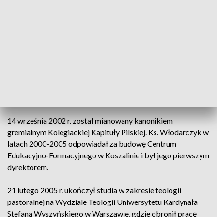
Życie. 1 października 1988 roku mianowany został
dyrektorem Domu Rekolekcyjnego w Iłowcu, a od roku 1989
– dyrektorem Domu Rekolekcyjnego w Koszalinie.
W latach 1990-2005 ks. Włodarczyk był diecezjalnym
duszpasterzem rodzin, obrońcą węzła małżeńskiego w
sądzie biskupim, asystentem kościelnym Wspólnoty Dzieci
Łaski Bożej i moderatorem diecezjalnym Domowego
Kościoła, czyli rodzinnej gałęzi Ruchu Światło-Życie.
14 września 2002 r. został mianowany kanonikiem
gremialnym Kolegiackiej Kapituły Pilskiej. Ks. Włodarczyk w
latach 2000-2005 odpowiadał za budowę Centrum
Edukacyjno-Formacyjnego w Koszalinie i był jego pierwszym
dyrektorem.
21 lutego 2005 r. ukończył studia w zakresie teologii
pastoralnej na Wydziale Teologii Uniwersytetu Kardynała
Stefana Wyszyńskiego w Warszawie, gdzie obronił pracę