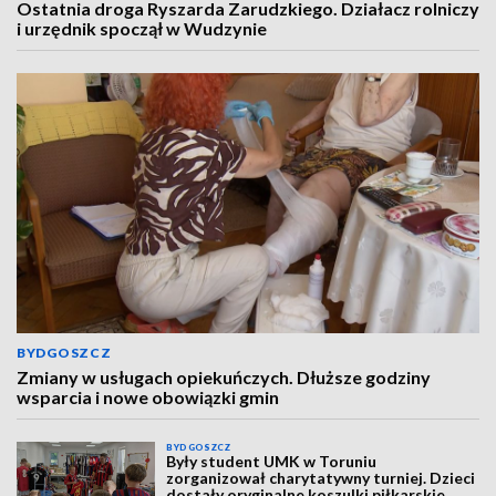
Ostatnia droga Ryszarda Zarudzkiego. Działacz rolniczy
i urzędnik spoczął w Wudzynie
BYDGOSZCZ
Zmiany w usługach opiekuńczych. Dłuższe godziny
wsparcia i nowe obowiązki gmin
BYDGOSZCZ
Były student UMK w Toruniu
zorganizował charytatywny turniej. Dzieci
dostały oryginalne koszulki piłkarskie