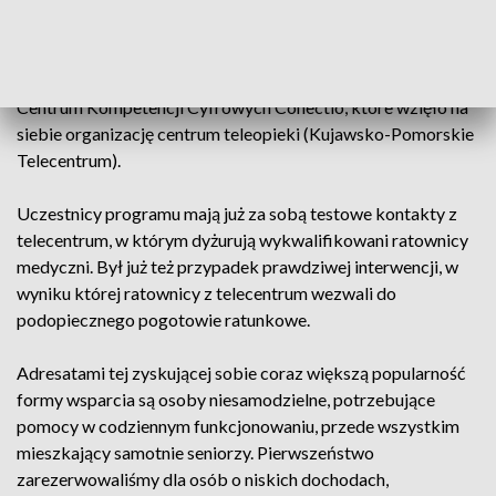
centrum operacyjne, jest kontynuacją dobrze przyjętego
pilotażu, z którego skorzystało 210 osób. Do partnerstwa
zaproszone zostały wszystkie gminy regionu, ostatecznie
zgłosiło się 78. 79. partnerem jest Kujawsko-Pomorskie
Centrum Kompetencji Cyfrowych Conectio, które wzięło na
siebie organizację centrum teleopieki (Kujawsko-Pomorskie
Telecentrum).
Uczestnicy programu mają już za sobą testowe kontakty z
telecentrum, w którym dyżurują wykwalifikowani ratownicy
medyczni. Był już też przypadek prawdziwej interwencji, w
wyniku której ratownicy z telecentrum wezwali do
podopiecznego pogotowie ratunkowe.
Adresatami tej zyskującej sobie coraz większą popularność
formy wsparcia są osoby niesamodzielne, potrzebujące
pomocy w codziennym funkcjonowaniu, przede wszystkim
mieszkający samotnie seniorzy. Pierwszeństwo
zarezerwowaliśmy dla osób o niskich dochodach,