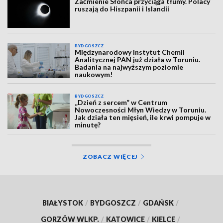
Zaćmienie Słońca przyciąga tłumy. Polacy
ruszają do Hiszpanii i Islandii
BYDGOSZCZ
Międzynarodowy Instytut Chemii
Analitycznej PAN już działa w Toruniu.
Badania na najwyższym poziomie
naukowym!
BYDGOSZCZ
„Dzień z sercem” w Centrum
Nowoczesności Młyn Wiedzy w Toruniu.
Jak działa ten mięsień, ile krwi pompuje w
minutę?
ZOBACZ WIĘCEJ
BIAŁYSTOK
/
BYDGOSZCZ
/
GDAŃSK
/
GORZÓW WLKP.
/
KATOWICE
/
KIELCE
/