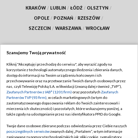
KRAKÓW
/
LUBLIN
/
ŁÓDŹ
/
OLSZTYN
/
OPOLE
/
POZNAŃ
/
RZESZÓW
/
SZCZECIN
/
WARSZAWA
/
WROCŁAW
Szanujemy Twoją prywatność
Dołącz do nas:
Kliknij "Akceptuję i przechodzę do serwisu", aby wyrazić zgody na
korzystanie z technologii automatycznego śledzenia i zbierania danych,
TVP
dostęp do informacji na Twoim urządzeniu końcowym i ich
Abonament TVP
przechowywanie oraz na przetwarzanie Twoich danych osobowych przez
Regulamin TVP
nas, czyli Telewizję Polską S.A. w likwidacji (zwaną dalej również „TVP”),
Emisja w TVP
Polityka prywatności
Zaufanych Partnerów z IAB* (1201 firm)
oraz pozostałych
Zaufanych
Partnerów TVP (93 firm)
, w celach marketingowych (w tym do
Centrum informacji TVP
Moje zgody
zautomatyzowanego dopasowania reklam do Twoich zainteresowań i
mierzenia ich skuteczności) i pozostałych, które wskazujemy poniżej, a
Naziemna Telewizja Cyfrowa
Pomoc
także zgody na udostępnianie przez nas identyfikatora PPID do Google.
Sklep TVP
Biuro reklamy
Twoje dane osobowe zbierane podczas odwiedzania przez Ciebie naszych
Rada Programowa
Kontakt
poszczególnych serwisów
zwanych dalej „Portalem”, w tym informacje
zapisywane za pomocą technologii takich jak: pliki cookie, sygnalizatory