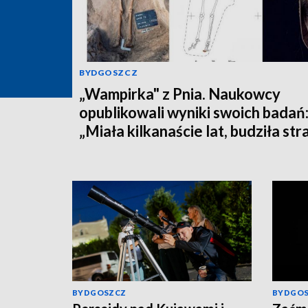
BYDGOSZCZ
„Wampirka" z Pnia. Naukowcy
opublikowali wyniki swoich badań
„Miała kilkanaście lat, budziła str
BYDGOSZCZ
BYDGO