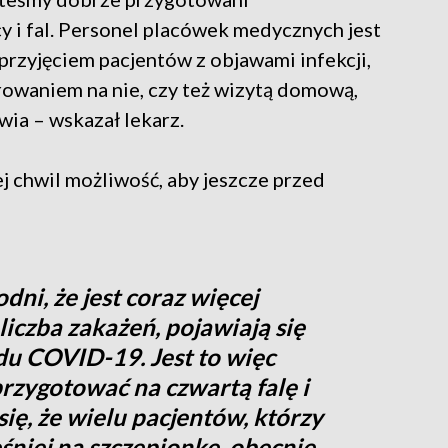
 i fal. Personel placówek medycznych jest
rzyjęciem pacjentów z objawami infekcji,
owaniem na nie, czy też wizytą domową,
ia – wskazał lekarz.
tej chwil możliwość, aby jeszcze przed
ni, że jest coraz więcej
liczba zakażeń, pojawiają się
u COVID-19. Jest to więc
przygotować na czwartą falę i
się, że wielu pacjentów, którzy
śniej na szczepionkę, obecnie