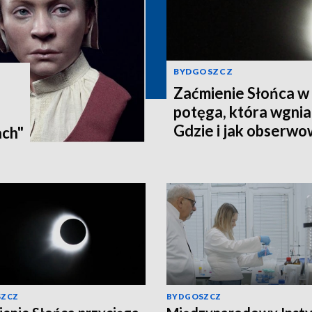
BYDGOSZCZ
Zaćmienie Słońca w 
potęga, która wgnia
:
Gdzie i jak obserwo
ach"
Pomorzu? [zdjęcia, a
SZCZ
BYDGOSZCZ