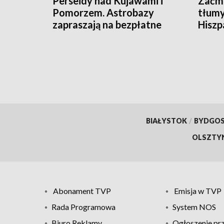
Perseidy nad Kujawami i
Zaćmi
Pomorzem. Astrobazy
tłumy
zapraszają na bezpłatne
Hiszpa
obserwacje nocnego nieba
BIAŁYSTOK
/
BYDGO
OLSZTY
Abonament TVP
Emisja w TVP
Rada Programowa
System NOS
Biuro Reklamy
Ogłoszenie pr