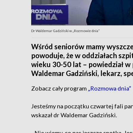
Dr Waldemar Gadziński w „Rozmowie dnia”
Wśród seniorów mamy wyszczep
powoduje, że w oddziałach szpi
wieku 30-50 lat – powiedział w
Waldemar Gadziński, lekarz, sp
Zobacz cały program
„Rozmowa dnia”
Jesteśmy na początku czwartej fali pa
wskazał dr Waldemar Gadziński.
- Nie wiemy, co nas jeszcze spotka. J