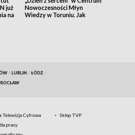
tut
„Dzień z sercem” w Centrum
N już
Nowoczesności Młyn
nia na
Wiedzy w Toruniu. Jak
działa ten mięsień, ile krwi
pompuje w minutę?
KÓW
/
LUBLIN
/
ŁÓDŹ
/
ROCŁAW
 Telewizja Cyfrowa
Sklep TVP
la prasy
tograficzny