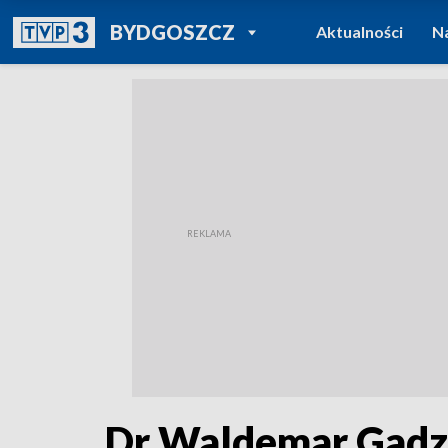
POWRÓT DO
BYDGOSZCZ
Aktualności
N
TVP REGIONY
Dr Waldemar Gadzi