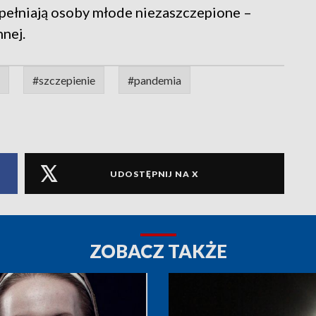
ypełniają osoby młode niezaszczepione –
nej.
#szczepienie
#pandemia
UDOSTĘPNIJ NA X
ZOBACZ TAKŻE