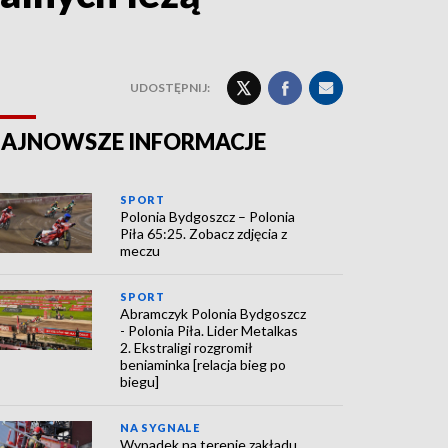
UDOSTĘPNIJ:
AJNOWSZE INFORMACJE
SPORT
Polonia Bydgoszcz – Polonia
Piła 65:25. Zobacz zdjęcia z
meczu
SPORT
Abramczyk Polonia Bydgoszcz
- Polonia Piła. Lider Metalkas
2. Ekstraligi rozgromił
beniaminka [relacja bieg po
biegu]
NA SYGNALE
Wypadek na terenie zakładu