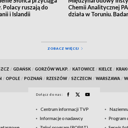
enie Słońca przyciąga
Międzynarodowy Insty
. Polacy ruszają do
Chemii Analitycznej PA
nii i Islandii
działa w Toruniu. Bada
najwyższym poziomie
naukowym!
ZOBACZ WIĘCEJ
SZCZ
/
GDAŃSK
/
GORZÓW WLKP.
/
KATOWICE
/
KIELCE
/
KRA
N
/
OPOLE
/
POZNAŃ
/
RZESZÓW
/
SZCZECIN
/
WARSZAWA
/
W
Dołącz do nas:
Centrum informacji TVP
Naziemna
Informacje o nadawcy
Program d
zetargowe
Zgłoś program (ROPAT)
Serwis fo