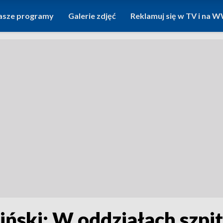
asze programy
Galerie zdjęć
Reklamuj się w TV i na
ński: W oddziałach szpit