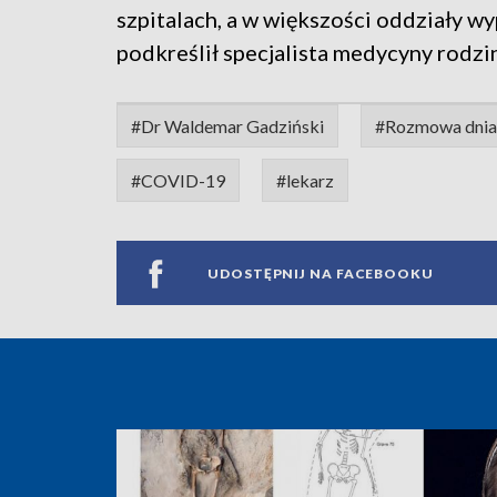
szpitalach, a w większości oddziały w
podkreślił specjalista medycyny rodzin
#Dr Waldemar Gadziński
#Rozmowa dnia
#COVID-19
#lekarz
UDOSTĘPNIJ NA FACEBOOKU