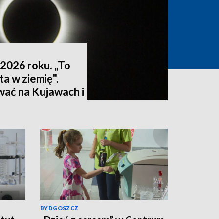
2026 roku. „To
ta w ziemię".
wać na Kujawach i
ktualizacja]
BYDGOSZCZ