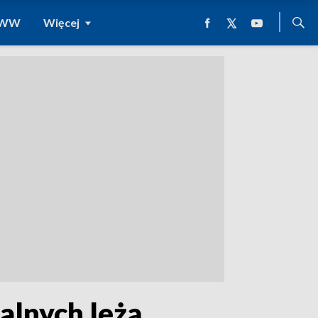
 WWW
Więcej
alnych leżą