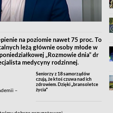
ienie na poziomie nawet 75 proc. To
talnych leżą głównie osoby młode w
 poniedziałkowej „Rozmowie dnia” dr
ecjalista medycyny rodzinnej.
Seniorzy z 18 samorządów
czują, że ktoś czuwa nad ich
zdrowiem. Dzięki „bransoletce
życia"
ndemii –
esteśmy dobrze przygotowani