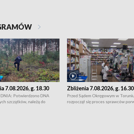
OGRAMÓW
ia 7.08.2026, g. 18.30
Zbliżenia 7.08.2026, g. 16.30
DNIA: Potwierdzono DNA
Przed Sądem Okręgowym w Toruni
ych szczątków, należą do
rozpoczął się proces sprawców por
j Jowity Zielińskiej • Tragiczny
pobicie i tortur pod Grudziądzem • 
c serwisowych w studni w Solcu
zł - tyle mogą wynosić straty po poż
 • Festiwal dziewięciu wzgórz
przy ul. Kossaka w Bydgoszczy •
e i Festiwal Wisły w kilku
Niebezpiecznie na drogach regionu 
regionu • Problem z realizacją
Dalszy ciąg sporu o pranie na bydgo