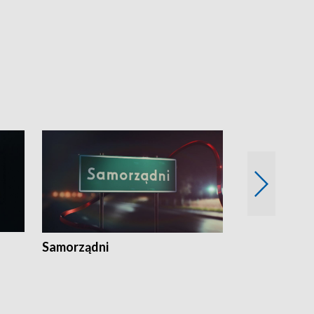
Samorządni
Wspólna sp