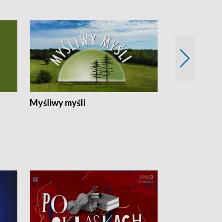
Myśliwy myśli
Spotkania z 