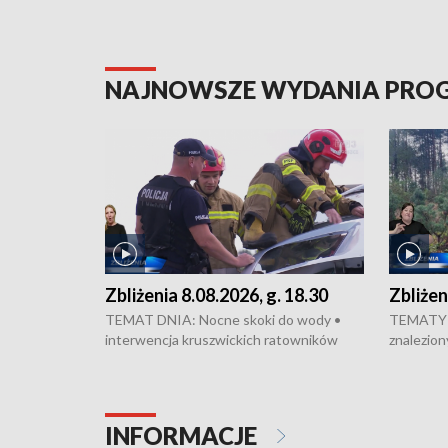
NAJNOWSZE WYDANIA PR
Zbliżenia 8.08.2026, g. 18.30
Zbliżen
TEMAT DNIA: Nocne skoki do wody •
TEMATY 
interwencja kruszwickich ratowników
znalezion
WOPR mogła zapobiec tragedii • Koniec
zaginione
prac na Rondzie Fordońskim • Na Wyspie
finał pra
Młyńskiej świętowano urodziny Mariana
Kujawskim
Rejewskiego • Kujawski Festiwal Pieśni
w Chełmni
INFORMACJE
Ludowej w Inowrocławiu • Rekord w
miastach 