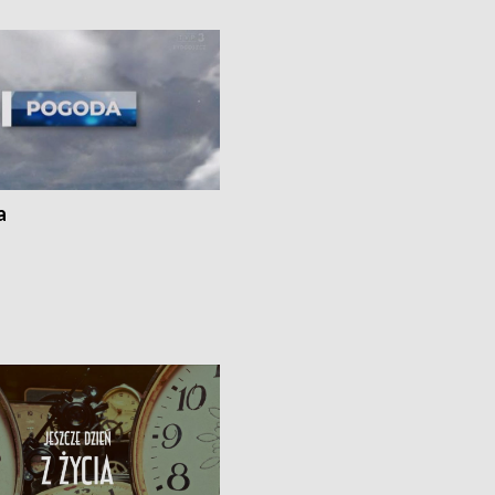
 spaleniu apteki w Bydgoszczy •
Kapuściskach
ąg sąsiedzkiego sporu o
nie prania
a