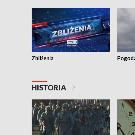
kiszeniu ogórków w gminie Łasin
recept po
Dalszy ci
wywiesza
Zbliżenia
Pogod
HISTORIA