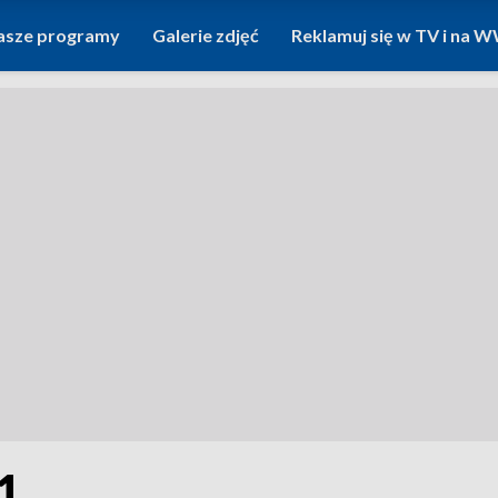
asze programy
Galerie zdjęć
Reklamuj się w TV i na
1