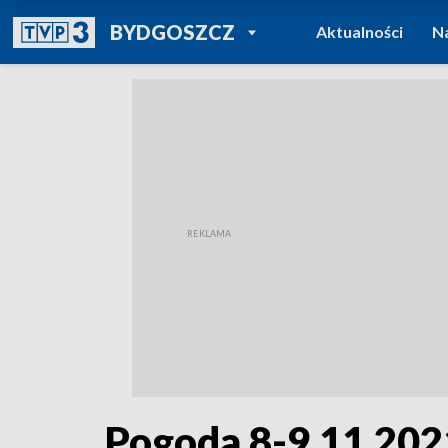
POWRÓT DO
BYDGOSZCZ
Aktualności
N
TVP REGIONY
Pogoda 8-9.11.202