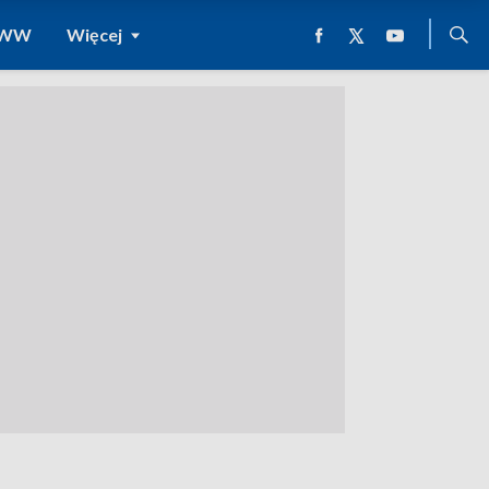
 WWW
Więcej