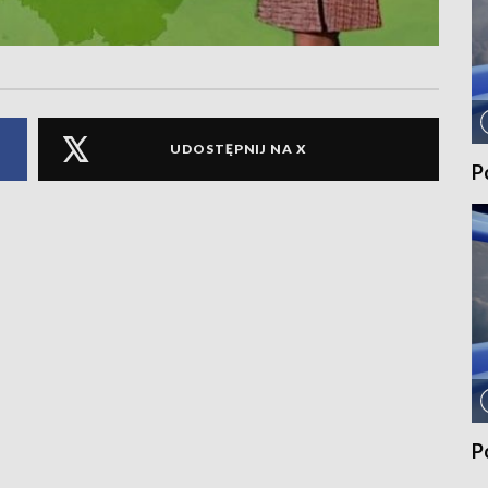
UDOSTĘPNIJ NA X
P
P