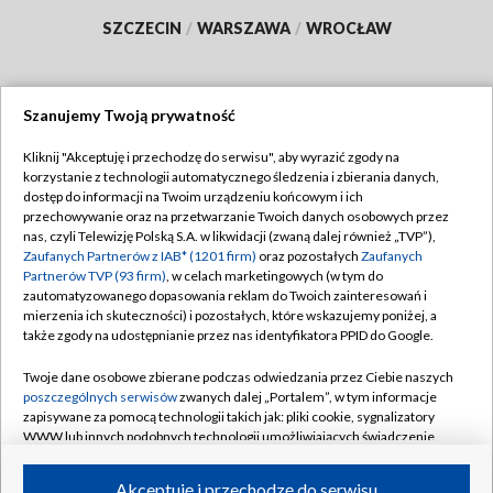
SZCZECIN
/
WARSZAWA
/
WROCŁAW
Szanujemy Twoją prywatność
Dołącz do nas:
Kliknij "Akceptuję i przechodzę do serwisu", aby wyrazić zgody na
korzystanie z technologii automatycznego śledzenia i zbierania danych,
TVP
dostęp do informacji na Twoim urządzeniu końcowym i ich
Abonament TVP
przechowywanie oraz na przetwarzanie Twoich danych osobowych przez
Regulamin TVP
nas, czyli Telewizję Polską S.A. w likwidacji (zwaną dalej również „TVP”),
Emisja w TVP
Polityka prywatności
Zaufanych Partnerów z IAB* (1201 firm)
oraz pozostałych
Zaufanych
Partnerów TVP (93 firm)
, w celach marketingowych (w tym do
Centrum informacji TVP
Moje zgody
zautomatyzowanego dopasowania reklam do Twoich zainteresowań i
mierzenia ich skuteczności) i pozostałych, które wskazujemy poniżej, a
Naziemna Telewizja Cyfrowa
Pomoc
także zgody na udostępnianie przez nas identyfikatora PPID do Google.
Sklep TVP
Biuro reklamy
Twoje dane osobowe zbierane podczas odwiedzania przez Ciebie naszych
Rada Programowa
Kontakt
poszczególnych serwisów
zwanych dalej „Portalem”, w tym informacje
zapisywane za pomocą technologii takich jak: pliki cookie, sygnalizatory
System NOS
WWW lub innych podobnych technologii umożliwiających świadczenie
dopasowanych i bezpiecznych usług, personalizację treści oraz reklam,
Informacje o nadawcy
Kanały
udostępnianie funkcji mediów społecznościowych oraz analizowanie
Akceptuję i przechodzę do serwisu