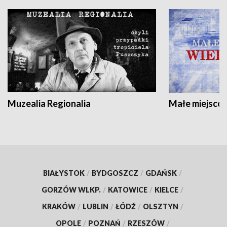
Muzealia Regionalia
Małe miejscow
BIAŁYSTOK
/
BYDGOSZCZ
/
GDAŃSK
/
GORZÓW WLKP.
/
KATOWICE
/
KIELCE
/
KRAKÓW
/
LUBLIN
/
ŁÓDŹ
/
OLSZTYN
/
OPOLE
/
POZNAŃ
/
RZESZÓW
/