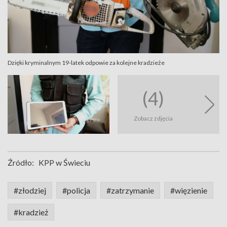
Dzięki kryminalnym 19-latek odpowie za kolejne kradzieże
(4)
Zobacz zdjęcia
Źródło:
KPP w Świeciu
#złodziej
#policja
#zatrzymanie
#więzienie
#kradzież