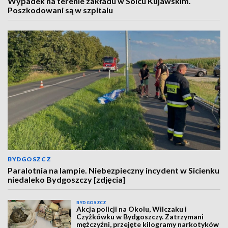
Wypadek na terenie zakładu w Solcu Kujawskim.
Poszkodowani są w szpitalu
BYDGOSZCZ
Paralotnia na lampie. Niebezpieczny incydent w Sicienku
niedaleko Bydgoszczy [zdjęcia]
BYDGOSZCZ
Akcja policji na Okolu, Wilczaku i
Czyżkówku w Bydgoszczy. Zatrzymani
mężczyźni, przejęte kilogramy narkotyków