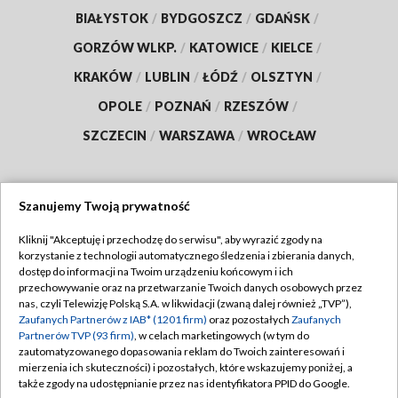
BIAŁYSTOK
/
BYDGOSZCZ
/
GDAŃSK
/
GORZÓW WLKP.
/
KATOWICE
/
KIELCE
/
KRAKÓW
/
LUBLIN
/
ŁÓDŹ
/
OLSZTYN
/
OPOLE
/
POZNAŃ
/
RZESZÓW
/
SZCZECIN
/
WARSZAWA
/
WROCŁAW
Szanujemy Twoją prywatność
Dołącz do nas:
Kliknij "Akceptuję i przechodzę do serwisu", aby wyrazić zgody na
korzystanie z technologii automatycznego śledzenia i zbierania danych,
TVP
dostęp do informacji na Twoim urządzeniu końcowym i ich
Abonament TVP
przechowywanie oraz na przetwarzanie Twoich danych osobowych przez
Regulamin TVP
nas, czyli Telewizję Polską S.A. w likwidacji (zwaną dalej również „TVP”),
Emisja w TVP
Polityka prywatności
Zaufanych Partnerów z IAB* (1201 firm)
oraz pozostałych
Zaufanych
Partnerów TVP (93 firm)
, w celach marketingowych (w tym do
Centrum informacji TVP
Moje zgody
zautomatyzowanego dopasowania reklam do Twoich zainteresowań i
mierzenia ich skuteczności) i pozostałych, które wskazujemy poniżej, a
Naziemna Telewizja Cyfrowa
Pomoc
także zgody na udostępnianie przez nas identyfikatora PPID do Google.