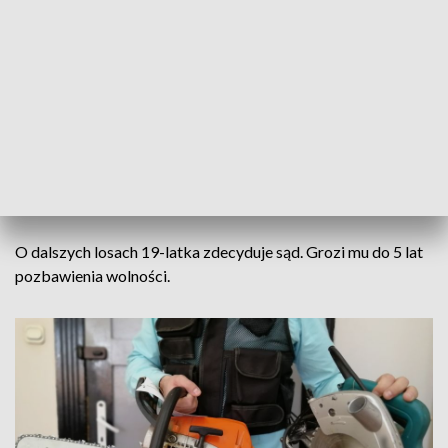
policjantów oraz weryfikacja zgłoszeń i zebrany w tych
sprawach materiał dowodowy skutkowały postawieniem
mężczyźnie kolejnych pięciu zarzutów dotyczących
podobnych czynów.
Schemat jego działania polegał na kradzieży różnych
przedmiotów z pojazdów, które zostały niezabezpieczone
przez właścicieli. Policjanci odzyskali między innymi tablet,
sprzęt wędkarski oraz elektronarzędzia.
O dalszych losach 19-latka zdecyduje sąd. Grozi mu do 5 lat
pozbawienia wolności.