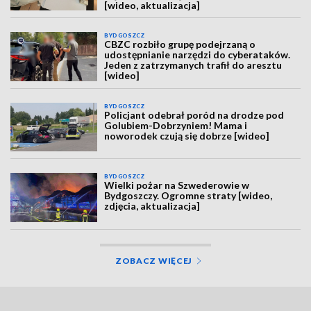
[wideo, aktualizacja]
BYDGOSZCZ
CBZC rozbiło grupę podejrzaną o
udostępnianie narzędzi do cyberataków.
Jeden z zatrzymanych trafił do aresztu
[wideo]
BYDGOSZCZ
Policjant odebrał poród na drodze pod
Golubiem-Dobrzyniem! Mama i
noworodek czują się dobrze [wideo]
BYDGOSZCZ
Wielki pożar na Szwederowie w
Bydgoszczy. Ogromne straty [wideo,
zdjęcia, aktualizacja]
ZOBACZ WIĘCEJ