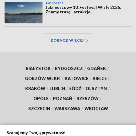
BYDGOSZCZ
Jubileuszowy 10. Festiwal Wisły 2026.
Znamy trasę i atrakcje
ZOBACZ WIĘCEJ
BIAŁYSTOK
/
BYDGOSZCZ
/
GDAŃSK
/
GORZÓW WLKP.
/
KATOWICE
/
KIELCE
/
KRAKÓW
/
LUBLIN
/
ŁÓDŹ
/
OLSZTYN
/
OPOLE
/
POZNAŃ
/
RZESZÓW
/
SZCZECIN
/
WARSZAWA
/
WROCŁAW
Szanujemy Twoją prywatność