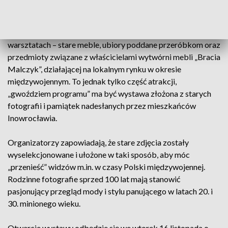
W Saloniku Literacko-Artystycznym inowrocławskiej
biblioteki wyeksponowane zostaną – odnowione na
warsztatach – stare meble, ubiory poddane przeróbkom oraz
przedmioty związane z właścicielami wytwórni mebli „Bracia
Malczyk”, działającej na lokalnym rynku w okresie
międzywojennym. To jednak tylko część atrakcji,
„gwoździem programu” ma być wystawa złożona z starych
fotografii i pamiątek nadesłanych przez mieszkańców
Inowrocławia.
Organizatorzy zapowiadają, że stare zdjęcia zostały
wyselekcjonowane i ułożone w taki sposób, aby móc
„przenieść” widzów m.in. w czasy Polski międzywojennej.
Rodzinne fotografie sprzed 100 lat mają stanowić
pasjonujący przegląd mody i stylu panującego w latach 20. i
30. minionego wieku.
Otwarcie wystawy odbędzie się we wtorek 16 listopada o