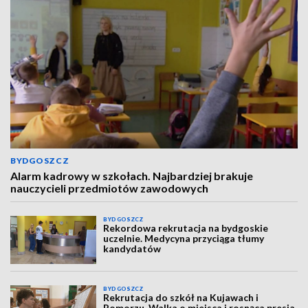
BYDGOSZCZ
Alarm kadrowy w szkołach. Najbardziej brakuje
nauczycieli przedmiotów zawodowych
BYDGOSZCZ
Rekordowa rekrutacja na bydgoskie
uczelnie. Medycyna przyciąga tłumy
kandydatów
BYDGOSZCZ
Rekrutacja do szkół na Kujawach i
Pomorzu. Walka o miejsca i rosnąca presja