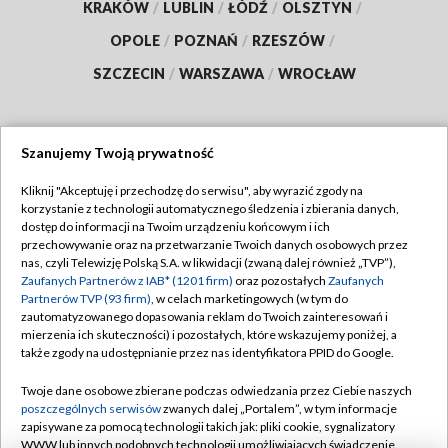
KRAKÓW
/
LUBLIN
/
ŁÓDŹ
/
OLSZTYN
/
OPOLE
/
POZNAŃ
/
RZESZÓW
/
SZCZECIN
/
WARSZAWA
/
WROCŁAW
Szanujemy Twoją prywatność
Dołącz do nas:
Kliknij "Akceptuję i przechodzę do serwisu", aby wyrazić zgody na
korzystanie z technologii automatycznego śledzenia i zbierania danych,
TVP
dostęp do informacji na Twoim urządzeniu końcowym i ich
Abonament TVP
przechowywanie oraz na przetwarzanie Twoich danych osobowych przez
Regulamin TVP
nas, czyli Telewizję Polską S.A. w likwidacji (zwaną dalej również „TVP”),
Emisja w TVP
Polityka prywatności
Zaufanych Partnerów z IAB* (1201 firm)
oraz pozostałych
Zaufanych
Partnerów TVP (93 firm)
, w celach marketingowych (w tym do
Centrum informacji TVP
Moje zgody
zautomatyzowanego dopasowania reklam do Twoich zainteresowań i
mierzenia ich skuteczności) i pozostałych, które wskazujemy poniżej, a
Naziemna Telewizja Cyfrowa
Pomoc
także zgody na udostępnianie przez nas identyfikatora PPID do Google.
Sklep TVP
Biuro reklamy
Twoje dane osobowe zbierane podczas odwiedzania przez Ciebie naszych
Rada Programowa
Kontakt
poszczególnych serwisów
zwanych dalej „Portalem”, w tym informacje
zapisywane za pomocą technologii takich jak: pliki cookie, sygnalizatory
System NOS
WWW lub innych podobnych technologii umożliwiających świadczenie