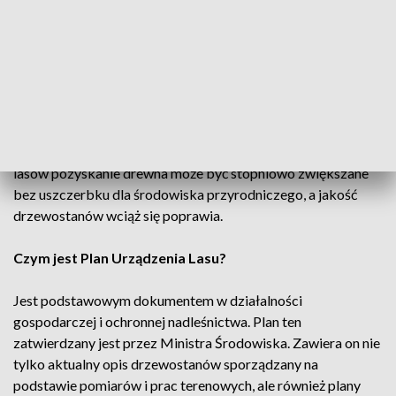
Przeciętna zasobność lasów będących w zarządzie Lasów
Państwowych wynosi około 270 m3 drewna na hektar, przy
średnim wieku 64 lat. Warto podkreślić, że przeciętna
zasobność w Lasach Państwowych według stanu na 1
stycznia 2019 r. była wyższa o około 12% w stosunku do
przeciętnej zasobności w 2009 r. oraz o około 29% – w
stosunku do przeciętnej zasobności w Lasach Państwowych
w 1999 r. Dzięki rosnącym zasobom drzewnym naszych
lasów pozyskanie drewna może być stopniowo zwiększane
bez uszczerbku dla środowiska przyrodniczego, a jakość
drzewostanów wciąż się poprawia.
Czym jest Plan Urządzenia Lasu?
Jest podstawowym dokumentem w działalności
gospodarczej i ochronnej nadleśnictwa. Plan ten
zatwierdzany jest przez Ministra Środowiska. Zawiera on nie
tylko aktualny opis drzewostanów sporządzany na
podstawie pomiarów i prac terenowych, ale również plany