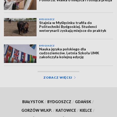
BYDGOSZCZ
Stajnia w Myślęcinku trafiła do
Politechniki Bydgoskiej. Studenci
weterynarii zyskają miejsce do praktyk
BYDGOSZCZ
Nauka języka polskiego dla
cudzoziemców. Letnia Szkoła UMK
zakończyła kolejną edycję
ZOBACZ WIĘCEJ
BIAŁYSTOK
/
BYDGOSZCZ
/
GDAŃSK
/
GORZÓW WLKP.
/
KATOWICE
/
KIELCE
/