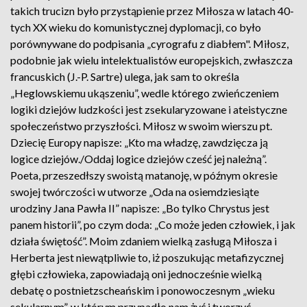
takich trucizn było przystąpienie przez Miłosza w latach 40-
tych XX wieku do komunistycznej dyplomacji, co było
porównywane do podpisania „cyrografu z diabłem". Miłosz,
podobnie jak wielu intelektualistów europejskich, zwłaszcza
francuskich (J.-P. Sartre) ulega, jak sam to określa
„Heglowskiemu ukąszeniu”, wedle którego zwieńczeniem
logiki dziejów ludzkości jest zsekularyzowane i ateistyczne
społeczeństwo przyszłości. Miłosz w swoim wierszu pt.
Dziecię Europy napisze: „Kto ma władzę, zawdzięcza ją
logice dziejów./Oddaj logice dziejów cześć jej należną”.
Poeta, przeszedłszy swoistą matanoję, w późnym okresie
swojej twórczości w utworze „Oda na osiemdziesiąte
urodziny Jana Pawła II” napisze: „Bo tylko Chrystus jest
panem historii”, po czym doda: „Co może jeden człowiek, i jak
działa świętość”. Moim zdaniem wielką zasługą Miłosza i
Herberta jest niewątpliwie to, iż poszukując metafizycznej
głębi człowieka, zapowiadają oni jednocześnie wielką
debatę o postnietzscheańskim i ponowoczesnym „wieku
sekularnym”, w którym przypadło nam żyć i tworzyć.