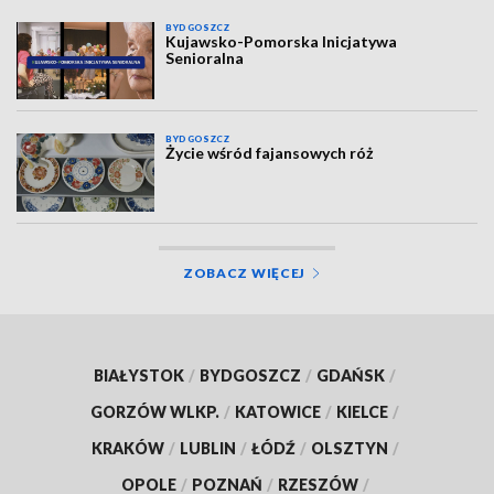
BYDGOSZCZ
Kujawsko-Pomorska Inicjatywa
Senioralna
BYDGOSZCZ
Życie wśród fajansowych róż
ZOBACZ WIĘCEJ
BIAŁYSTOK
/
BYDGOSZCZ
/
GDAŃSK
/
GORZÓW WLKP.
/
KATOWICE
/
KIELCE
/
KRAKÓW
/
LUBLIN
/
ŁÓDŹ
/
OLSZTYN
/
OPOLE
/
POZNAŃ
/
RZESZÓW
/