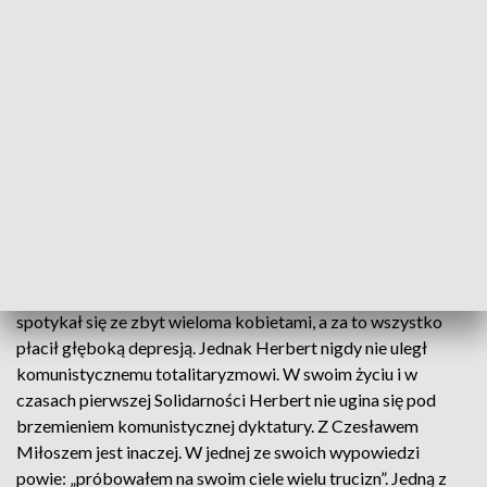
– Do swoich ulubionych poetów zalicza Pan Herberta –
ale i Miłosza – twórców, którzy przyjęli odmienne
postawy w czasach PRL. Jak patrzy Pan na kwestię
różnicy w ich moralnych życiowych wyborach – w
kontekście ich poezji. Z jednej strony poziom warsztatu
twórczego można traktować jako osobną kwestię, z
drugiej strony, chyba nigdy nie będą to kwestie
niezależne?
- Zbigniew Herbert był poetą wewnętrznie krystalicznie
czystym, choć popełniał ludzkie błędy. Zbyt wiele pił,
spotykał się ze zbyt wieloma kobietami, a za to wszystko
płacił głęboką depresją. Jednak Herbert nigdy nie uległ
komunistycznemu totalitaryzmowi. W swoim życiu i w
czasach pierwszej Solidarności Herbert nie ugina się pod
brzemieniem komunistycznej dyktatury. Z Czesławem
Miłoszem jest inaczej. W jednej ze swoich wypowiedzi
powie: „próbowałem na swoim ciele wielu trucizn”. Jedną z