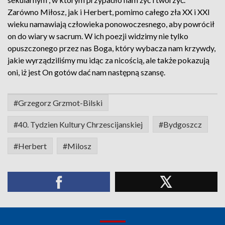
Zarówno Miłosz, jak i Herbert, pomimo całego zła XX i XXI
wieku namawiają człowieka ponowoczesnego, aby powrócił
on do wiary w sacrum. W ich poezji widzimy nie tylko
opuszczonego przez nas Boga, który wybacza nam krzywdy,
jakie wyrządziliśmy mu idąc za nicością, ale także pokazują
oni, iż jest On gotów dać nam następną szansę.
#Grzegorz Grzmot-Bilski
#40. Tydzien Kultury Chrzescijanskiej
#Bydgoszcz
#Herbert
#Milosz