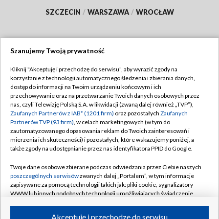
SZCZECIN
/
WARSZAWA
/
WROCŁAW
Szanujemy Twoją prywatność
Dołącz do nas:
Kliknij "Akceptuję i przechodzę do serwisu", aby wyrazić zgody na
korzystanie z technologii automatycznego śledzenia i zbierania danych,
TVP
dostęp do informacji na Twoim urządzeniu końcowym i ich
Abonament TVP
przechowywanie oraz na przetwarzanie Twoich danych osobowych przez
Regulamin TVP
nas, czyli Telewizję Polską S.A. w likwidacji (zwaną dalej również „TVP”),
Emisja w TVP
Polityka prywatności
Zaufanych Partnerów z IAB* (1201 firm)
oraz pozostałych
Zaufanych
Partnerów TVP (93 firm)
, w celach marketingowych (w tym do
Centrum informacji TVP
Moje zgody
zautomatyzowanego dopasowania reklam do Twoich zainteresowań i
mierzenia ich skuteczności) i pozostałych, które wskazujemy poniżej, a
Naziemna Telewizja Cyfrowa
Pomoc
także zgody na udostępnianie przez nas identyfikatora PPID do Google.
Sklep TVP
Biuro reklamy
Twoje dane osobowe zbierane podczas odwiedzania przez Ciebie naszych
Rada Programowa
Kontakt
poszczególnych serwisów
zwanych dalej „Portalem”, w tym informacje
zapisywane za pomocą technologii takich jak: pliki cookie, sygnalizatory
System NOS
WWW lub innych podobnych technologii umożliwiających świadczenie
dopasowanych i bezpiecznych usług, personalizację treści oraz reklam,
Informacje o nadawcy
Kanały
udostępnianie funkcji mediów społecznościowych oraz analizowanie
Akceptuję i przechodzę do serwisu