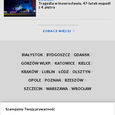
Tragedia w Inowrocławiu. 47-latek wypadł
z 4. piętra
ZOBACZ WIĘCEJ
BIAŁYSTOK
/
BYDGOSZCZ
/
GDAŃSK
/
GORZÓW WLKP.
/
KATOWICE
/
KIELCE
/
KRAKÓW
/
LUBLIN
/
ŁÓDŹ
/
OLSZTYN
/
OPOLE
/
POZNAŃ
/
RZESZÓW
/
SZCZECIN
/
WARSZAWA
/
WROCŁAW
Szanujemy Twoją prywatność
Dołącz do nas: