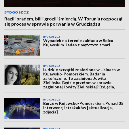
BYDGOSZCZ
Razili prądem, bili i grozili śmiercią. W Toruniu rozpoczął
się proces w sprawie porwania w Grudziądzu
BYDGOSZCZ
Wypadek na terenie zakładu w Solcu
Kujawskim. Jeden z mężczyzn zmarł
BYDGOSZCZ
Ludzkie szczątki znalezione w Lisinach w
Kujawsko-Pomorskiem. Badania
zakończono. To zaginiona Jowita
Zielińska. Będzie przełom w sprawie
zaginionej Jowity Zielińskiej? [zdjęcia,
wideo, aktualizacja]
BYDGOSZCZ
Burze w Kujawsko-Pomorskiem. Ponad 35
interwencji strażaków [aktualizacja,
zdjęcia]
BYDGOSZCZ