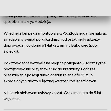
Początkowo kobieta kupowała nowe znicze. Gdy te jednak
nadal ginęły, mieszkanka gminy Bukowiec postanowiła
sposobem nakryć złodzieja.
W jednej z lampek zamontowała GPS. Złodziej dał się nabrać,
a nadawany sygnał po kilku dniach od ostatniej kradzieży
doprowadził do domu 61-latka z gminy Bukowiec (pow.
świecki).
Pokrzywdzona wezwała na miejsce policjantów. Mężczyzna
początkowo nie przyznawał się do kradzieży. Podczas
przeszukania posesji funkcjonariusze znaleźli 13 z 15
skradzionych zniczy o łącznej wartości tysiąca złotych.
61- latek niebawem usłyszy zarzut. Grozi mu kara do 5 lat
więzienia.