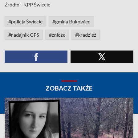
Źródło:
KPP Świecie
#policja Świecie
#gmina Bukowiec
#nadajnik GPS
#znicze
#kradzież
ZOBACZ TAKŻE