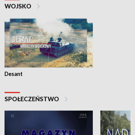
WOJSKO
Desant
SPOŁECZEŃSTWO