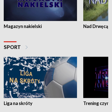
Magazyn nakielski
Nad Drwęcą
SPORT
Liga na skróty
Trening czyni 