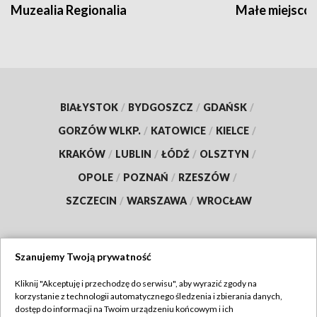
Muzealia Regionalia
Małe miejscow
BIAŁYSTOK
/
BYDGOSZCZ
/
GDAŃSK
/
GORZÓW WLKP.
/
KATOWICE
/
KIELCE
/
KRAKÓW
/
LUBLIN
/
ŁÓDŹ
/
OLSZTYN
/
OPOLE
/
POZNAŃ
/
RZESZÓW
/
SZCZECIN
/
WARSZAWA
/
WROCŁAW
Szanujemy Twoją prywatność
Dołącz do nas:
Kliknij "Akceptuję i przechodzę do serwisu", aby wyrazić zgody na
korzystanie z technologii automatycznego śledzenia i zbierania danych,
TVP
dostęp do informacji na Twoim urządzeniu końcowym i ich