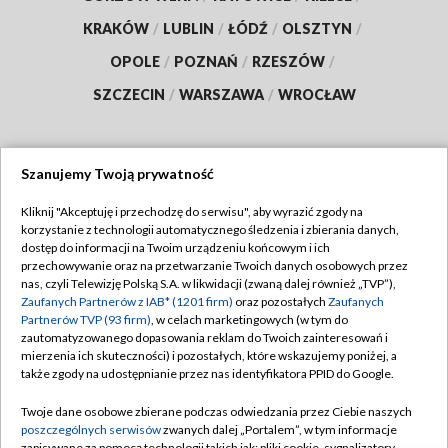
KRAKÓW
/
LUBLIN
/
ŁÓDŹ
/
OLSZTYN
/
OPOLE
/
POZNAŃ
/
RZESZÓW
/
SZCZECIN
/
WARSZAWA
/
WROCŁAW
Szanujemy Twoją prywatność
Dołącz do nas:
Kliknij "Akceptuję i przechodzę do serwisu", aby wyrazić zgody na
korzystanie z technologii automatycznego śledzenia i zbierania danych,
TVP
dostęp do informacji na Twoim urządzeniu końcowym i ich
Abonament TVP
przechowywanie oraz na przetwarzanie Twoich danych osobowych przez
Regulamin TVP
nas, czyli Telewizję Polską S.A. w likwidacji (zwaną dalej również „TVP”),
Emisja w TVP
Polityka prywatności
Zaufanych Partnerów z IAB* (1201 firm)
oraz pozostałych
Zaufanych
Partnerów TVP (93 firm)
, w celach marketingowych (w tym do
Centrum informacji TVP
Moje zgody
zautomatyzowanego dopasowania reklam do Twoich zainteresowań i
mierzenia ich skuteczności) i pozostałych, które wskazujemy poniżej, a
Naziemna Telewizja Cyfrowa
Pomoc
także zgody na udostępnianie przez nas identyfikatora PPID do Google.
Sklep TVP
Biuro reklamy
Twoje dane osobowe zbierane podczas odwiedzania przez Ciebie naszych
Rada Programowa
Kontakt
poszczególnych serwisów
zwanych dalej „Portalem”, w tym informacje
zapisywane za pomocą technologii takich jak: pliki cookie, sygnalizatory