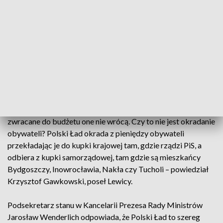
kujawsko-pomorskim
Bydgoszcz 141 mln zł, Inowrocław 19 mln zł, Świecie 10 mln
zł - tyle zdaniem Lewicy stracą samorządy w przyszłym roku,
jeżeli wprowadzony zostanie program Polski Ład. Politycy
proponują by zwiększyć udział samorządów w podatkach
krajowych.
– Z portfela obywatela, mieszkańca Bydgoszczy, pieniądze
zostaną zabrane, ale w postaci pieniędzy, które tutaj są
zwracane do budżetu one nie wrócą. Czy to nie jest okradanie
obywateli? Polski Ład okrada z pieniędzy obywateli
przekładając je do kupki krajowej tam, gdzie rządzi PiS, a
odbiera z kupki samorządowej, tam gdzie są mieszkańcy
Bydgoszczy, Inowrocławia, Nakła czy Tucholi – powiedział
Krzysztof Gawkowski, poseł Lewicy.
Podsekretarz stanu w Kancelarii Prezesa Rady Ministrów
Jarosław Wenderlich odpowiada, że Polski Ład to szereg