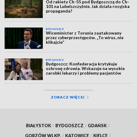
Od rakiety Ch-55 pod Bydgoszczą do Ch-
101 na Lubelszczyźnie. Jak działa rosyjska
propaganda?
BYDGOSZCZ
Wiceminister z Torunia zaatakowany
przez cyberprzestępców. „To wirus, nie
klikajcie”
BYDGOSZCZ
Bydgoszcz: Konfederacja krytykuje
ochronę zdrowia. Wskazuje na wysokie
zarobki lekarzy i problemy pacjentów
ZOBACZ WIĘCEJ
BIAŁYSTOK
/
BYDGOSZCZ
/
GDAŃSK
/
GORZÓW WLKP.
/
KATOWICE
/
KIELCE
/