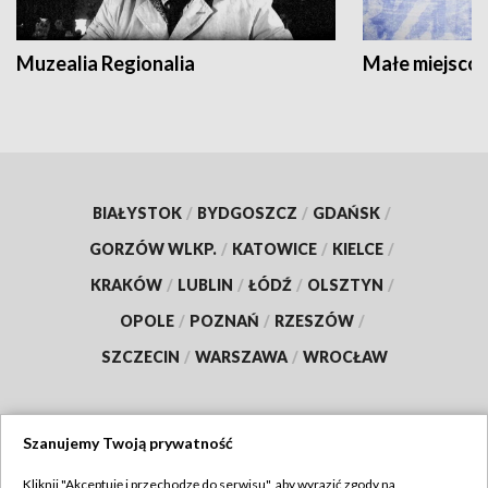
Muzealia Regionalia
Małe miejscow
BIAŁYSTOK
/
BYDGOSZCZ
/
GDAŃSK
/
GORZÓW WLKP.
/
KATOWICE
/
KIELCE
/
KRAKÓW
/
LUBLIN
/
ŁÓDŹ
/
OLSZTYN
/
OPOLE
/
POZNAŃ
/
RZESZÓW
/
SZCZECIN
/
WARSZAWA
/
WROCŁAW
Szanujemy Twoją prywatność
Dołącz do nas:
Kliknij "Akceptuję i przechodzę do serwisu", aby wyrazić zgody na