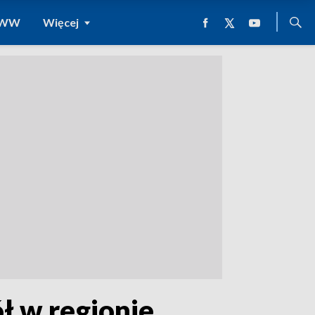
 WWW
Więcej
ł w regionie