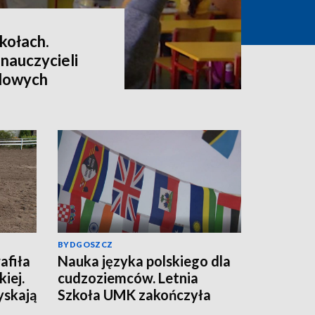
kołach.
 nauczycieli
dowych
BYDGOSZCZ
afiła
Nauka języka polskiego dla
iej.
cudzoziemców. Letnia
yskają
Szkoła UMK zakończyła
kolejną edycję