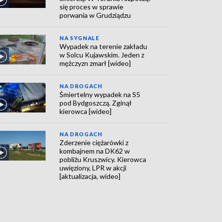
się proces w sprawie
porwania w Grudziądzu
NA SYGNALE
Wypadek na terenie zakładu
w Solcu Kujawskim. Jeden z
mężczyzn zmarł [wideo]
NA DROGACH
Śmiertelny wypadek na S5
pod Bydgoszczą. Zginął
kierowca [wideo]
NA DROGACH
Zderzenie ciężarówki z
kombajnem na DK62 w
pobliżu Kruszwicy. Kierowca
uwięziony, LPR w akcji
[aktualizacja, wideo]