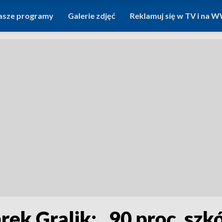
asze programy
Galerie zdjęć
Reklamuj się w TV i na
k Gralik: „90 proc. szkó