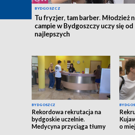
BYDGOSZCZ
Tu fryzjer, tam barber. Młodzież 
campie w Bydgoszczy uczy się od
najlepszych
BYDGOSZCZ
BYDGO
Rekordowa rekrutacja na
Rekru
bydgoskie uczelnie.
Kujaw
Medycyna przyciąga tłumy
o mie
kandydatów