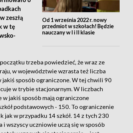
padkach
 w zeszłą
Od 1 września 2022 r. nowy
przedmiot w szkołach! Będzie
k w tę
nauczany w I i II klasie
awsko-
 początku trzeba powiedzieć, że wraz ze
aju, w województwie wzrasta też liczba
 jakiś sposób ograniczone. W tej chwili 90
racuje w trybie stacjonarnym. W liczbach
e w jakiś sposób mają ograniczone
 szkół podstawowych - 150. To ograniczenie
ak jak w przypadku 14 szkół. 14 z tych 230
a i wszyscy uczniowie uczą się w sposób