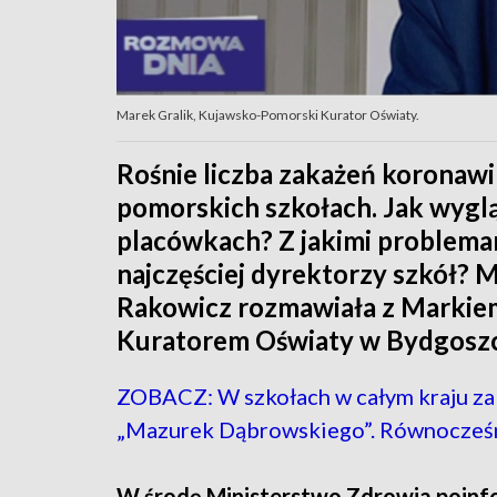
Marek Gralik, Kujawsko-Pomorski Kurator Oświaty.
Rośnie liczba zakażeń koronaw
pomorskich szkołach. Jak wyglą
placówkach? Z jakimi problema
najczęściej dyrektorzy szkół? 
Rakowicz rozmawiała z Markie
Kuratorem Oświaty w Bydgoszc
ZOBACZ: W szkołach w całym kraju za
„Mazurek Dąbrowskiego”. Równocześn
W środę Ministerstwo Zdrowia poin