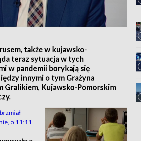
irusem, także w kujawsko-
da teraz sytuacja w tych
mi w pandemii borykają się
Między innymi o tym Grażyna
m Gralikiem, Kujawsko-Pomorskim
zy.
brzmiał
ie, o 11:11
formowało o