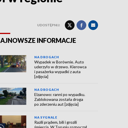
UDOSTĘPNIJ:
AJNOWSZE INFORMACJE
NA DROGACH
Wypadek w Borównie. Auto
uderzyło w drzewo. Kierowca
i pasażerka wypadki z auta
[zdjęcia]
NA DROGACH
Elzanowo: ranni po wypadku.
Zablokowana została droga
po zderzeniu aut [zdjęcia]
NA SYGNALE
Razili prądem, bili i grozili
śmiercią. W Toruniu rozpoczął