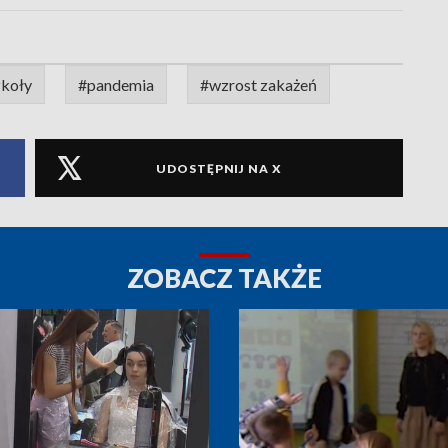
zkoły
#pandemia
#wzrost zakażeń
UDOSTĘPNIJ NA X
ZOBACZ TAKŻE