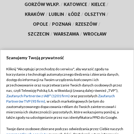
GORZÓW WLKP.
/
KATOWICE
/
KIELCE
/
KRAKÓW
/
LUBLIN
/
ŁÓDŹ
/
OLSZTYN
/
OPOLE
/
POZNAŃ
/
RZESZÓW
/
SZCZECIN
/
WARSZAWA
/
WROCŁAW
Szanujemy Twoją prywatność
Dołącz do nas:
Kliknij "Akceptuję i przechodzę do serwisu", aby wyrazić zgody na
korzystanie z technologii automatycznego śledzenia i zbierania danych,
TVP
dostęp do informacji na Twoim urządzeniu końcowym i ich
Abonament TVP
przechowywanie oraz na przetwarzanie Twoich danych osobowych przez
Regulamin TVP
nas, czyli Telewizję Polską S.A. w likwidacji (zwaną dalej również „TVP”),
Emisja w TVP
Polityka prywatności
Zaufanych Partnerów z IAB* (1201 firm)
oraz pozostałych
Zaufanych
Partnerów TVP (93 firm)
, w celach marketingowych (w tym do
Centrum informacji TVP
Moje zgody
zautomatyzowanego dopasowania reklam do Twoich zainteresowań i
mierzenia ich skuteczności) i pozostałych, które wskazujemy poniżej, a
Naziemna Telewizja Cyfrowa
Pomoc
także zgody na udostępnianie przez nas identyfikatora PPID do Google.
Sklep TVP
Biuro reklamy
Twoje dane osobowe zbierane podczas odwiedzania przez Ciebie naszych
Rada Programowa