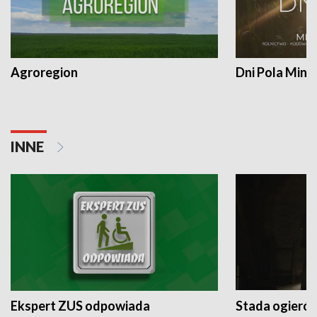
Agroregion
Dni Pola Min
INNE
Ekspert ZUS odpowiada
Stada ogieró