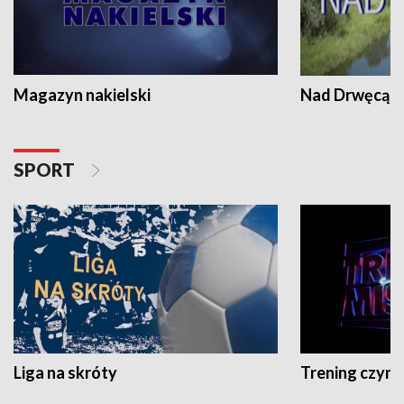
Magazyn nakielski
Nad Drwęcą
SPORT
Liga na skróty
Trening czyni 