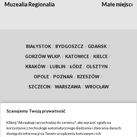
Muzealia Regionalia
Małe miejscow
BIAŁYSTOK
/
BYDGOSZCZ
/
GDAŃSK
/
GORZÓW WLKP.
/
KATOWICE
/
KIELCE
/
KRAKÓW
/
LUBLIN
/
ŁÓDŹ
/
OLSZTYN
/
OPOLE
/
POZNAŃ
/
RZESZÓW
/
SZCZECIN
/
WARSZAWA
/
WROCŁAW
Szanujemy Twoją prywatność
Dołącz do nas:
Kliknij "Akceptuję i przechodzę do serwisu", aby wyrazić zgody na
korzystanie z technologii automatycznego śledzenia i zbierania danych,
TVP
dostęp do informacji na Twoim urządzeniu końcowym i ich