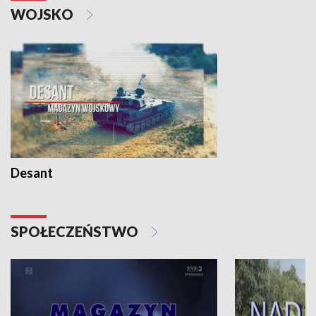
WOJSKO
Desant
SPOŁECZEŃSTWO