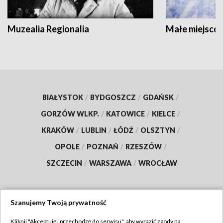
Muzealia Regionalia
Małe miejscow
BIAŁYSTOK
/
BYDGOSZCZ
/
GDAŃSK
/
GORZÓW WLKP.
/
KATOWICE
/
KIELCE
/
KRAKÓW
/
LUBLIN
/
ŁÓDŹ
/
OLSZTYN
/
OPOLE
/
POZNAŃ
/
RZESZÓW
/
SZCZECIN
/
WARSZAWA
/
WROCŁAW
Szanujemy Twoją prywatność
Dołącz do nas:
Kliknij "Akceptuję i przechodzę do serwisu", aby wyrazić zgody na