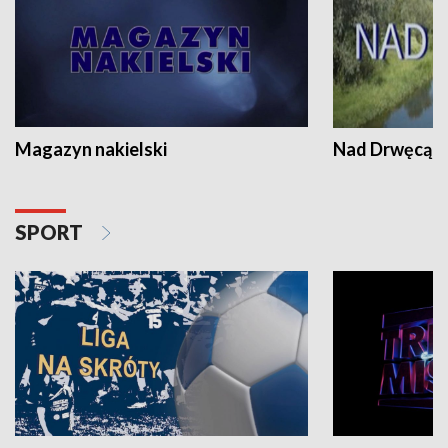
Magazyn nakielski
Nad Drwęcą
SPORT