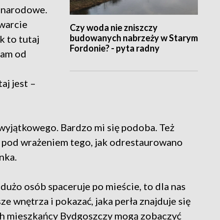
o narodowe.
twarcie
Czy woda nie zniszczy
budowanych nabrzeży w Starym
 to tutaj
Fordonie? - pyta radny
nam od
aj jest –
ś wyjątkowego. Bardzo mi się podoba. Też
 są pod wrażeniem tego, jak odrestaurowano
nka.
 dużo osób spaceruje po mieście, to dla nas
ze wnętrza i pokazać, jaka perła znajduje się
ach mieszkańcy Bydgoszczy mogą zobaczyć