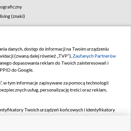
tograficzny
sing (znaki)
klamy
Kontakt
rania danych, dostęp do informacji na Twoim urządzeniu
idacji (zwaną dalej również „TVP”),
Zaufanych Partnerów
anego dopasowania reklam do Twoich zainteresowań i
a PPID do Google.
”, w tym informacje zapisywane za pomocą technologii
zpiecznych usług, personalizację treści oraz reklam,
identyfikatory Twoich urządzeń końcowych i identyfikatory
P,
Zaufanych Partnerów z IAB
oraz pozostałych
Zaufanych
 wyboru podstawowych reklam, wyboru spersonalizowanych
ch treści, pomiaru wydajności reklam, pomiaru wydajności