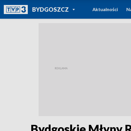
POWRÓT DO
BYDGOSZCZ
Aktualności
N
TVP REGIONY
Bydgoskie Młyny Ro