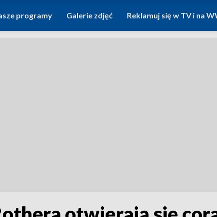
asze programy
Galerie zdjęć
Reklamuj się w TV i na
thera otwierają się cora