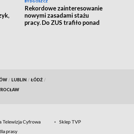
BYDGOSZCZ
Rekordowe zainteresowanie
zyk,
nowymi zasadami stażu
pracy. Do ZUS trafiło ponad
800 tys. wniosków
KÓW
/
LUBLIN
/
ŁÓDŹ
/
ROCŁAW
 Telewizja Cyfrowa
Sklep TVP
la prasy