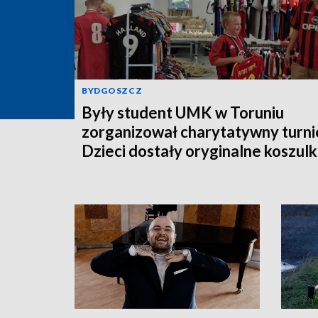
BYDGOSZCZ
Były student UMK w Toruniu
zorganizował charytatywny turnie
Dzieci dostały oryginalne koszulk
piłkarskie [zdjęcia]