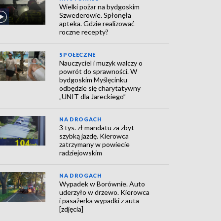
Wielki pożar na bydgoskim
Szwederowie. Spłonęła
apteka. Gdzie realizować
roczne recepty?
SPOŁECZNE
Nauczyciel i muzyk walczy o
powrót do sprawności. W
bydgoskim Myślęcinku
odbędzie się charytatywny
„UNIT dla Jareckiego”
NA DROGACH
3 tys. zł mandatu za zbyt
szybką jazdę. Kierowca
zatrzymany w powiecie
radziejowskim
NA DROGACH
Wypadek w Borównie. Auto
uderzyło w drzewo. Kierowca
i pasażerka wypadki z auta
[zdjęcia]