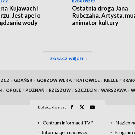
SZCZ
BYDGOSZCZ
 na Kujawach i
Ostatnia droga Jana
zu. Jest apel o
Rubczaka. Artysta, mu
zędzanie wody
animator kultury
studenckiej spoczął w
Koronowie
ZOBACZ WIĘCEJ
SZCZ
/
GDAŃSK
/
GORZÓW WLKP.
/
KATOWICE
/
KIELCE
/
KRA
N
/
OPOLE
/
POZNAŃ
/
RZESZÓW
/
SZCZECIN
/
WARSZAWA
/
W
Dołącz do nas:
Centrum informacji TVP
Naziemna
Informacje o nadawcy
Program d