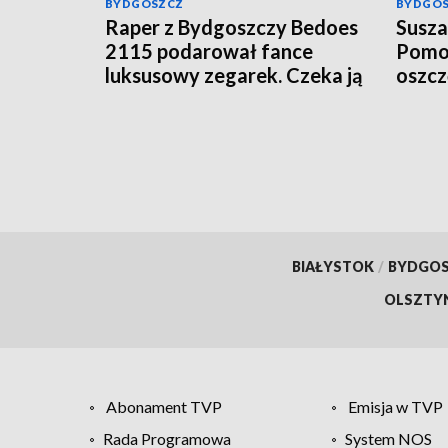
BYDGOSZCZ
BYDGO
Raper z Bydgoszczy Bedoes
Susza
2115 podarował fance
Pomor
luksusowy zegarek. Czeka ją
oszc
podatek?
BIAŁYSTOK
/
BYDGO
OLSZTY
Abonament TVP
Emisja w TVP
Rada Programowa
System NOS