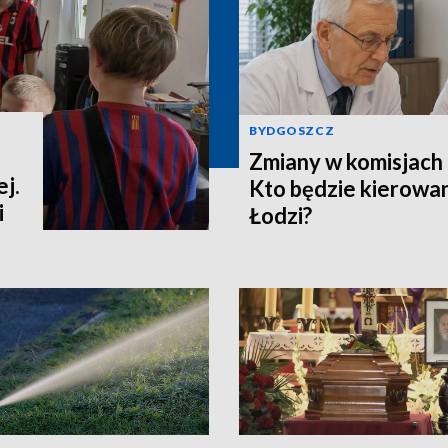
BYDGOSZCZ
Zmiany w komisjach 
j.
Kto będzie kierowa
i
Łodzi?