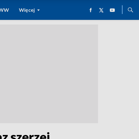
 WWW
Więcej
z szerzej.