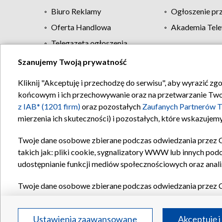
Biuro Reklamy
Ogłoszenie pr
Oferta Handlowa
Akademia Tele
Telegazeta ogłoszenia
Szanujemy Twoją prywatność
Regulamin TVP
Kliknij "Akceptuję i przechodzę do serwisu", aby wyrazić zg
końcowym i ich przechowywanie oraz na przetwarzanie Twoich
z IAB* (1201 firm)
oraz pozostałych
Zaufanych Partnerów T
mierzenia ich skuteczności) i pozostałych, które wskazujemy
Twoje dane osobowe zbierane podczas odwiedzania przez 
takich jak: pliki cookie, sygnalizatory WWW lub innych pod
udostępnianie funkcji mediów społecznościowych oraz anali
Twoje dane osobowe zbierane podczas odwiedzania przez 
plików cookie, informacje o Twoich wyszukiwaniach w serwi
Partnerów TVP
dla realizacji następujących celów i funkc
Ustawienia zaawansowane
Akceptuję i
reklam, tworzenia profilu spersonalizowanych reklam, tworz