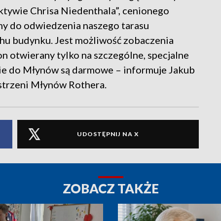
tywie Chrisa Niedenthala”, cenionego
my do odwiedzenia naszego tarasu
chu budynku. Jest możliwość zobaczenia
on otwierany tylko na szczególne, specjalne
cie do Młynów są darmowe – informuje Jakub
strzeni Młynów Rothera.
UDOSTĘPNIJ NA X
ZOBACZ TAKŻE