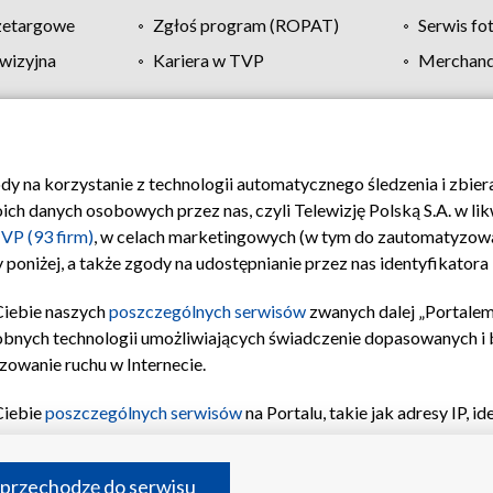
zetargowe
Zgłoś program (ROPAT)
Serwis fo
wizyjna
Kariera w TVP
Merchandi
Polityka prywatności
Moje zgody
Pomoc
Biuro re
ody na korzystanie z technologii automatycznego śledzenia i zbie
 danych osobowych przez nas, czyli Telewizję Polską S.A. w likw
VP (93 firm)
, w celach marketingowych (w tym do zautomatyzow
 poniżej, a także zgody na udostępnianie przez nas identyfikator
Ciebie naszych
poszczególnych serwisów
zwanych dalej „Portalem
obnych technologii umożliwiających świadczenie dopasowanych i be
zowanie ruchu w Internecie.
Ciebie
poszczególnych serwisów
na Portalu, takie jak adresy IP, 
sach Portalu czy historia odwiedzin będą przetwarzane przez TV
ji: przechowywania informacji na urządzeniu lub dostęp do nich,
©2026 Telewizja Polska S.A. w likwidacji
 przechodzę do serwisu
enia profilu spersonalizowanych treści, wyboru spersonalizowany