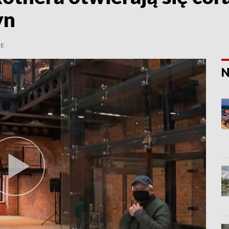
yn
E
N