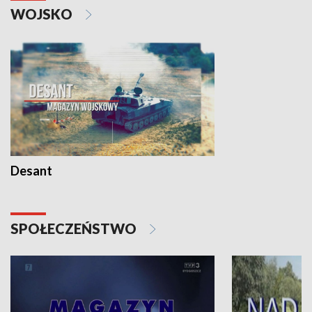
WOJSKO
Desant
SPOŁECZEŃSTWO