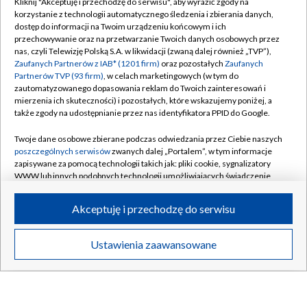
Kliknij "Akceptuję i przechodzę do serwisu", aby wyrazić zgody na
korzystanie z technologii automatycznego śledzenia i zbierania danych,
dostęp do informacji na Twoim urządzeniu końcowym i ich
przechowywanie oraz na przetwarzanie Twoich danych osobowych przez
nas, czyli Telewizję Polską S.A. w likwidacji (zwaną dalej również „TVP”),
Zaufanych Partnerów z IAB* (1201 firm)
oraz pozostałych
Zaufanych
Partnerów TVP (93 firm)
, w celach marketingowych (w tym do
zautomatyzowanego dopasowania reklam do Twoich zainteresowań i
mierzenia ich skuteczności) i pozostałych, które wskazujemy poniżej, a
Ekspert ZUS odpowiada
Stada ogieró
także zgody na udostępnianie przez nas identyfikatora PPID do Google.
Twoje dane osobowe zbierane podczas odwiedzania przez Ciebie naszych
poszczególnych serwisów
zwanych dalej „Portalem”, w tym informacje
ARCHIWUM PROGRAMÓW
zapisywane za pomocą technologii takich jak: pliki cookie, sygnalizatory
WWW lub innych podobnych technologii umożliwiających świadczenie
dopasowanych i bezpiecznych usług, personalizację treści oraz reklam,
udostępnianie funkcji mediów społecznościowych oraz analizowanie
Akceptuję i przechodzę do serwisu
ruchu w Internecie.
Twoje dane osobowe zbierane podczas odwiedzania przez Ciebie
Ustawienia zaawansowane
poszczególnych serwisów
na Portalu, takie jak adresy IP, identyfikatory
Twoich urządzeń końcowych i identyfikatory plików cookie, informacje o
Twoich wyszukiwaniach w serwisach Portalu czy historia odwiedzin będą
przetwarzane przez TVP,
Zaufanych Partnerów z IAB
oraz pozostałych
Zaufanych Partnerów TVP
dla realizacji następujących celów i funkcji: