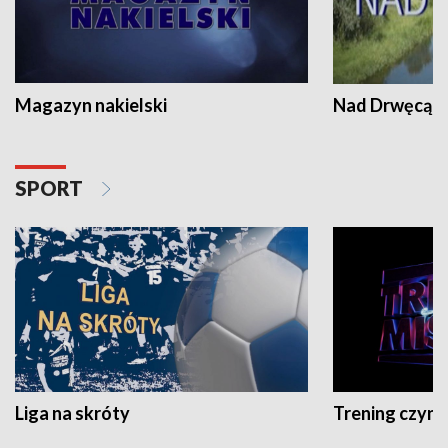
Magazyn nakielski
Nad Drwęcą
SPORT
Liga na skróty
Trening czyni 