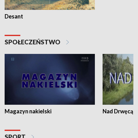
Desant
SPOŁECZEŃSTWO
Magazyn nakielski
Nad Drwęcą
SPORT