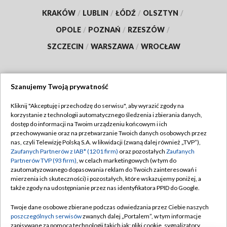
KRAKÓW
/
LUBLIN
/
ŁÓDŹ
/
OLSZTYN
/
OPOLE
/
POZNAŃ
/
RZESZÓW
/
SZCZECIN
/
WARSZAWA
/
WROCŁAW
Szanujemy Twoją prywatność
Dołącz do nas:
Kliknij "Akceptuję i przechodzę do serwisu", aby wyrazić zgody na
korzystanie z technologii automatycznego śledzenia i zbierania danych,
TVP
dostęp do informacji na Twoim urządzeniu końcowym i ich
Abonament TVP
przechowywanie oraz na przetwarzanie Twoich danych osobowych przez
Regulamin TVP
nas, czyli Telewizję Polską S.A. w likwidacji (zwaną dalej również „TVP”),
Emisja w TVP
Polityka prywatności
Zaufanych Partnerów z IAB* (1201 firm)
oraz pozostałych
Zaufanych
Partnerów TVP (93 firm)
, w celach marketingowych (w tym do
Centrum informacji TVP
Moje zgody
zautomatyzowanego dopasowania reklam do Twoich zainteresowań i
mierzenia ich skuteczności) i pozostałych, które wskazujemy poniżej, a
Naziemna Telewizja Cyfrowa
Pomoc
także zgody na udostępnianie przez nas identyfikatora PPID do Google.
Sklep TVP
Biuro reklamy
Twoje dane osobowe zbierane podczas odwiedzania przez Ciebie naszych
Rada Programowa
Kontakt
poszczególnych serwisów
zwanych dalej „Portalem”, w tym informacje
zapisywane za pomocą technologii takich jak: pliki cookie, sygnalizatory