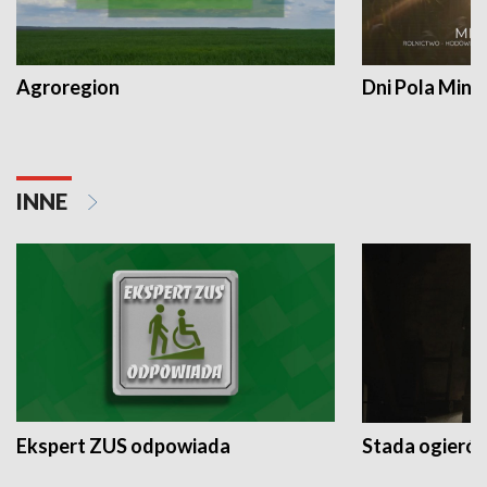
Agroregion
Dni Pola Min
INNE
Ekspert ZUS odpowiada
Stada ogieró