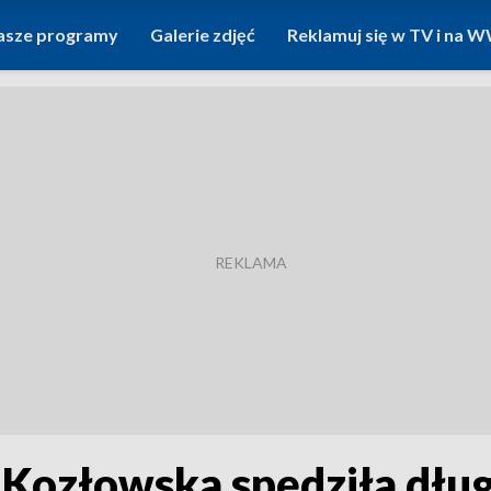
asze programy
Galerie zdjęć
Reklamuj się w TV i na
Kozłowska spędziła dług