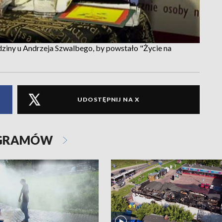
ziny u Andrzeja Szwalbego, by powstało "Życie na
UDOSTĘPNIJ NA X
OGRAMÓW