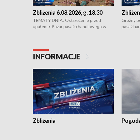
Zbliżenia 6.08.2026, g. 18.30
Zbliżen
TEMATY DNIA: Ostrzeżenie przed
Groźny po
upałem • Pożar pasażu handlowego w
pasaż ha
Bydgoszczy • Policja rozbiła lokalną siatkę
upałów i 
dealerską – grozi im do 12 lat więzienia •
kukurydzy
Akcja porodowa na trasie Rypin-Toruń –
wysokie p
pomógł policyjny patrol • Wyjątkowy
Rypin-Tor
INFORMACJE
projekt UMK w Toruniu
Zaprasza
„Studio L
Zbliżenia
Pogod