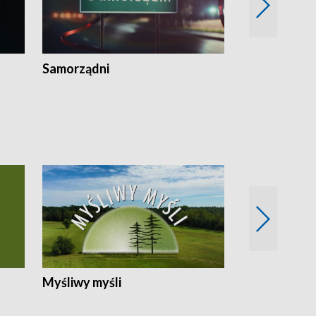
Samorządni
Wspólna sp
Myśliwy myśli
Spotkania z 