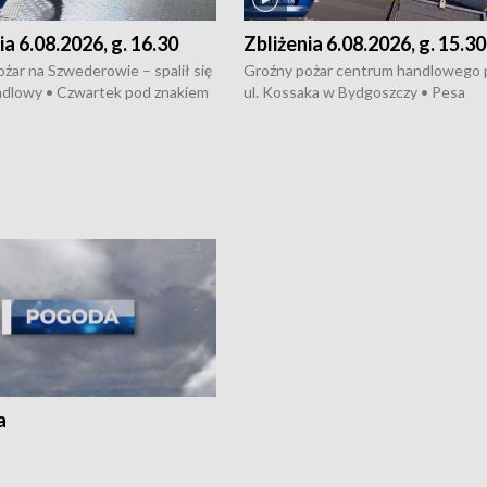
ia 6.08.2026, g. 16.30
Zbliżenia 6.08.2026, g. 15.30
żar na Szwederowie – spalił się
Groźny pożar centrum handlowego 
ndlowy • Czwartek pod znakiem
ul. Kossaka w Bydgoszczy • Pesa
burz • Dobre prognozy dla
wyprodukuje nowoczesne,
 – rolnicy mogą liczyć na
energooszczędne pociągi dla Polregi
lony • Akcja porodowa na trasie
Zmiany w przepisach o pomocy
uń – pomógł policyjny patrol •
społecznej • Przed nami 10. jubileu
my na kolejną odsłonę programu
Festiwal Wisły
ato”
a