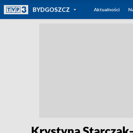
POWRÓT DO
BYDGOSZCZ
Aktualności
N
TVP REGIONY
Krystyna Starczak-