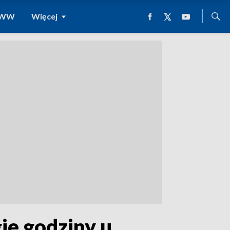
 WWW
Więcej
ie godziny u