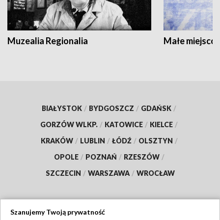
Muzealia Regionalia
Małe miejscow
BIAŁYSTOK
/
BYDGOSZCZ
/
GDAŃSK
/
GORZÓW WLKP.
/
KATOWICE
/
KIELCE
/
KRAKÓW
/
LUBLIN
/
ŁÓDŹ
/
OLSZTYN
/
OPOLE
/
POZNAŃ
/
RZESZÓW
/
SZCZECIN
/
WARSZAWA
/
WROCŁAW
Szanujemy Twoją prywatność
Dołącz do nas: