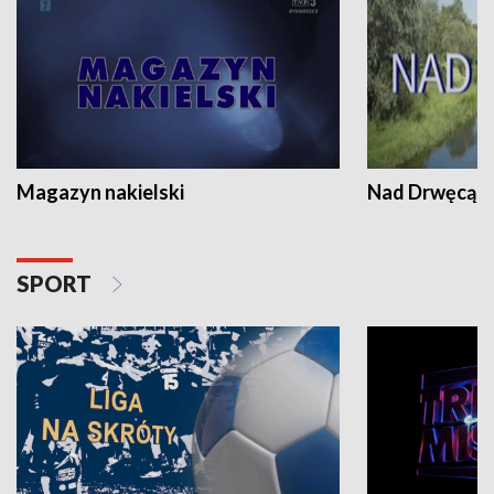
Magazyn nakielski
Nad Drwęcą
SPORT