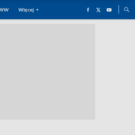
 WWW
Więcej