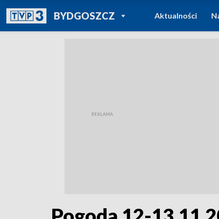
POWRÓT DO
BYDGOSZCZ
Aktualności
N
TVP REGIONY
Pogoda 12-13.11.