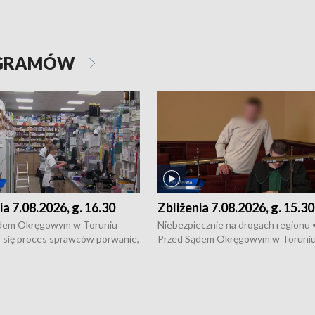
OGRAMÓW
ia 7.08.2026, g. 16.30
Zbliżenia 7.08.2026, g. 15.30
dem Okręgowym w Toruniu
Niebezpiecznie na drogach regionu 
 się proces sprawców porwanie,
Przed Sądem Okręgowym w Toruni
 tortur pod Grudziądzem • 3 mln
rozpoczął się proces sprawców por
 mogą wynosić straty po pożarze
pobicie i tortur pod Grudziądzem • 
Kossaka w Bydgoszczy •
o oszczędzanie wody • Ważne dla
cznie na drogach regionu •
rolników badania w Stacji Doświadcz
ąg sporu o pranie na bydgoskich
Oceny Odmian w Chrząstowie