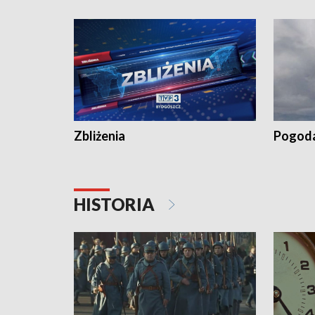
recept po spaleniu apteki w Bydgoszczy •
Kapuścis
Dalszy ciąg sąsiedzkiego sporu o
wywieszanie prania
Zbliżenia
Pogod
HISTORIA