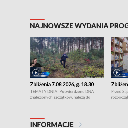
NAJNOWSZE WYDANIA PR
Zbliżenia 7.08.2026, g. 18.30
Zbliżen
TEMATY DNIA: Potwierdzono DNA
Przed Są
znalezionych szczątków, należą do
rozpoczął
zaginionej Jowity Zielińskiej • Tragiczny
pobicie i
finał prac serwisowych w studni w Solcu
zł - tyle
Kujawskim • Festiwal dziewięciu wzgórz
przy ul. 
w Chełmnie i Festiwal Wisły w kilku
Niebezpie
INFORMACJE
miastach regionu • Problem z realizacją
Dalszy ci