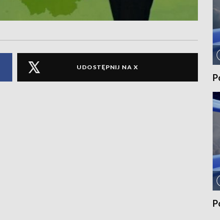
UDOSTĘPNIJ NA X
P
P