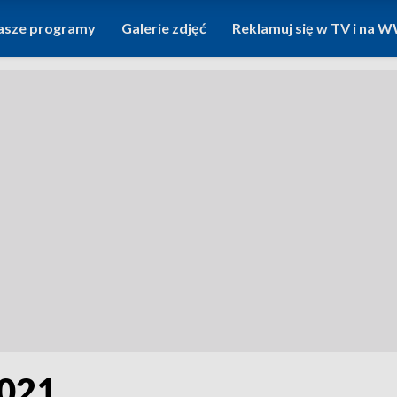
asze programy
Galerie zdjęć
Reklamuj się w TV i na
2021