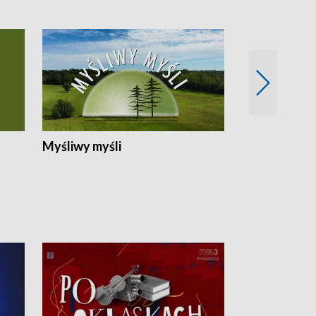
Myśliwy myśli
Spotkania z 