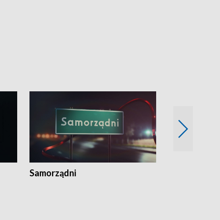
Samorządni
Wspólna sp