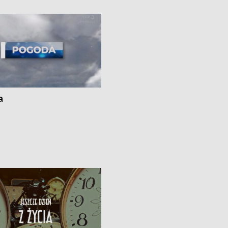
kach
a