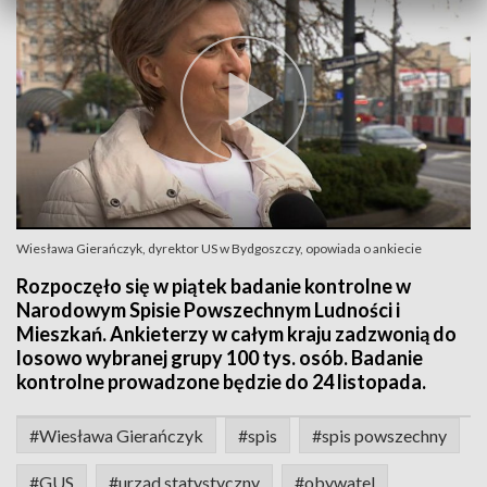
Wiesława Gierańczyk, dyrektor US w Bydgoszczy, opowiada o ankiecie
Rozpoczęło się w piątek badanie kontrolne w
Narodowym Spisie Powszechnym Ludności i
Mieszkań. Ankieterzy w całym kraju zadzwonią do
losowo wybranej grupy 100 tys. osób. Badanie
kontrolne prowadzone będzie do 24 listopada.
#Wiesława Gierańczyk
#spis
#spis powszechny
#GUS
#urząd statystyczny
#obywatel