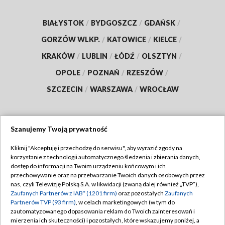
BIAŁYSTOK
/
BYDGOSZCZ
/
GDAŃSK
/
GORZÓW WLKP.
/
KATOWICE
/
KIELCE
/
KRAKÓW
/
LUBLIN
/
ŁÓDŹ
/
OLSZTYN
/
OPOLE
/
POZNAŃ
/
RZESZÓW
/
SZCZECIN
/
WARSZAWA
/
WROCŁAW
Szanujemy Twoją prywatność
Dołącz do nas:
Kliknij "Akceptuję i przechodzę do serwisu", aby wyrazić zgody na
korzystanie z technologii automatycznego śledzenia i zbierania danych,
TVP
dostęp do informacji na Twoim urządzeniu końcowym i ich
Abonament TVP
przechowywanie oraz na przetwarzanie Twoich danych osobowych przez
Regulamin TVP
nas, czyli Telewizję Polską S.A. w likwidacji (zwaną dalej również „TVP”),
Emisja w TVP
Polityka prywatności
Zaufanych Partnerów z IAB* (1201 firm)
oraz pozostałych
Zaufanych
Partnerów TVP (93 firm)
, w celach marketingowych (w tym do
Centrum informacji TVP
Moje zgody
zautomatyzowanego dopasowania reklam do Twoich zainteresowań i
mierzenia ich skuteczności) i pozostałych, które wskazujemy poniżej, a
Naziemna Telewizja Cyfrowa