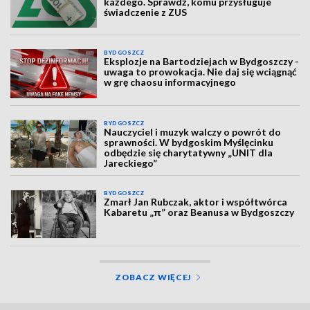
każdego. Sprawdź, komu przysługuje
świadczenie z ZUS
BYDGOSZCZ
Eksplozje na Bartodziejach w Bydgoszczy -
uwaga to prowokacja. Nie daj się wciągnąć
w grę chaosu informacyjnego
BYDGOSZCZ
Nauczyciel i muzyk walczy o powrót do
sprawności. W bydgoskim Myślęcinku
odbędzie się charytatywny „UNIT dla
Jareckiego”
BYDGOSZCZ
Zmarł Jan Rubczak, aktor i współtwórca
Kabaretu „π” oraz Beanusa w Bydgoszczy
ZOBACZ WIĘCEJ