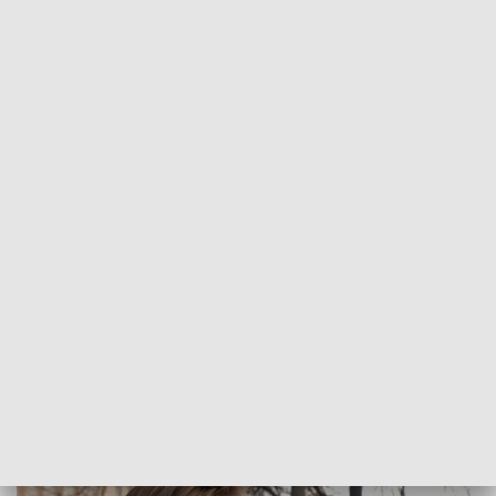
POWRÓT DO
BYDGOSZCZ
TVP REGIONY
Udział w spisie powszechnym za tobą?
Może zadzwonić do ciebie rachmistrz z
ankietą
2021-11-13
Katarzyna Ormanowska