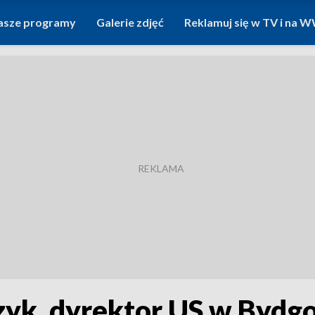
asze programy
Galerie zdjęć
Reklamuj się w TV i na
yk, dyrektor US w Bydgo