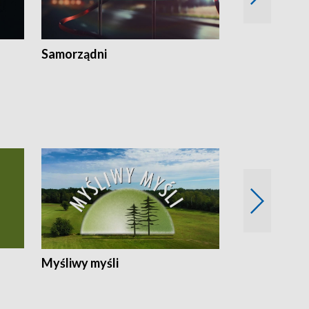
Samorządni
Wspólna sp
Myśliwy myśli
Spotkania z 