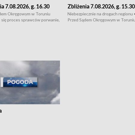
ia 7.08.2026, g. 16.30
Zbliżenia 7.08.2026, g. 15.30
dem Okręgowym w Toruniu
Niebezpiecznie na drogach regionu 
 się proces sprawców porwanie,
Przed Sądem Okręgowym w Toruni
 tortur pod Grudziądzem • 3 mln
rozpoczął się proces sprawców por
 mogą wynosić straty po pożarze
pobicie i tortur pod Grudziądzem • 
Kossaka w Bydgoszczy •
o oszczędzanie wody • Ważne dla
cznie na drogach regionu •
rolników badania w Stacji Doświadcz
ąg sporu o pranie na bydgoskich
Oceny Odmian w Chrząstowie
kach
a