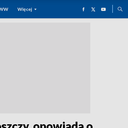
 WWW
Więcej
szczy, opowiada o