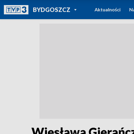
POWRÓT DO
BYDGOSZCZ
Aktualności
N
TVP REGIONY
Wiesława Gierańcz