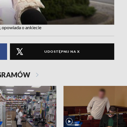
 opowiada o ankiecie
UDOSTĘPNIJ NA X
OGRAMÓW