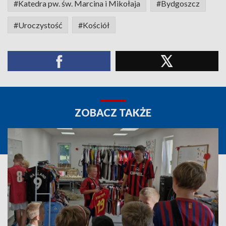
#Katedra pw. św. Marcina i Mikołaja
#Bydgoszcz
#Uroczystość
#Kościół
ZOBACZ TAKŻE