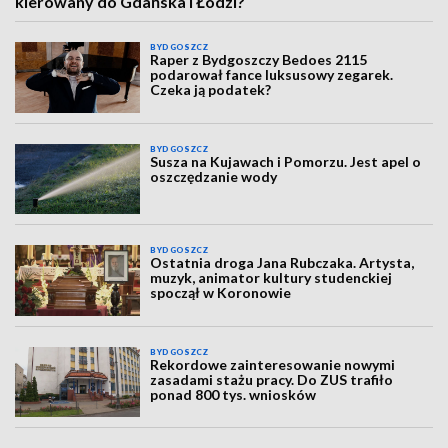
kierowany do Gdańska i Łodzi?
BYDGOSZCZ
Raper z Bydgoszczy Bedoes 2115
podarował fance luksusowy zegarek.
Czeka ją podatek?
BYDGOSZCZ
Susza na Kujawach i Pomorzu. Jest apel o
oszczędzanie wody
BYDGOSZCZ
Ostatnia droga Jana Rubczaka. Artysta,
muzyk, animator kultury studenckiej
spoczął w Koronowie
BYDGOSZCZ
Rekordowe zainteresowanie nowymi
zasadami stażu pracy. Do ZUS trafiło
ponad 800 tys. wniosków