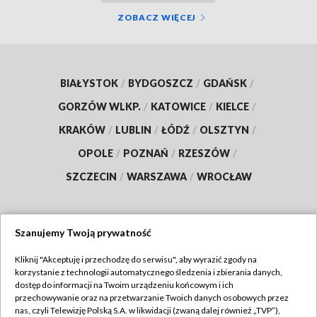
ZOBACZ WIĘCEJ
BIAŁYSTOK
/
BYDGOSZCZ
/
GDAŃSK
/
GORZÓW WLKP.
/
KATOWICE
/
KIELCE
/
KRAKÓW
/
LUBLIN
/
ŁÓDŹ
/
OLSZTYN
/
OPOLE
/
POZNAŃ
/
RZESZÓW
/
SZCZECIN
/
WARSZAWA
/
WROCŁAW
Szanujemy Twoją prywatność
Dołącz do nas:
Kliknij "Akceptuję i przechodzę do serwisu", aby wyrazić zgody na
korzystanie z technologii automatycznego śledzenia i zbierania danych,
TVP
dostęp do informacji na Twoim urządzeniu końcowym i ich
Abonament TVP
przechowywanie oraz na przetwarzanie Twoich danych osobowych przez
Regulamin TVP
nas, czyli Telewizję Polską S.A. w likwidacji (zwaną dalej również „TVP”),