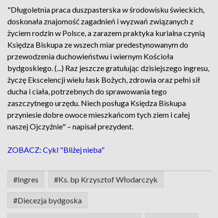
"Długoletnia praca duszpasterska w środowisku świeckich,
doskonała znajomość zagadnień i wyzwań związanych z
życiem rodzin w Polsce, a zarazem praktyka kurialna czynią
Księdza Biskupa ze wszech miar predestynowanym do
przewodzenia duchowieństwu i wiernym Kościoła
bydgoskiego. (...) Raz jeszcze gratulując dzisiejszego ingresu,
życzę Ekscelencji wielu łask Bożych, zdrowia oraz pełni sił
ducha i ciała, potrzebnych do sprawowania tego
zaszczytnego urzędu. Niech posługa Księdza Biskupa
przyniesie dobre owoce mieszkańcom tych ziem i całej
naszej Ojczyźnie" – napisał prezydent.
ZOBACZ: Cykl "Bliżej nieba"
#Ingres
#Ks. bp Krzysztof Włodarczyk
#Diecezja bydgoska