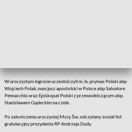
diecezji bydgoskiej. Jak sam mówi, gotowy jest podjąć
wyzwania, które staną mu na drodze.
Żeby nie robić rewolucji, tylko wsłuchać
się w Ducha Świętego, w specyfikę
diecezji, w lud, w kapłanów, a potem
zobaczyć, co można zrobić i jak działać
- wskazuje ks. bp Krzysztof Włodarczyk.
W uroczystym ingresie uczestniczyli m. in. prymas Polski abp
Wojciech Polak, nuncjusz apostolski w Polsce abp Salvatore
Pennacchio oraz Episkopat Polski z przewodniczącym abp.
Stanisławem Gądeckim na czele.
Po zakończeniu uroczystej Mszy Św. odczytany został list
gratulacyjny prezydenta RP Andrzeja Dudy.