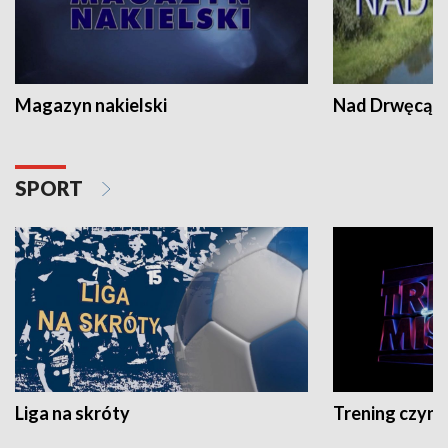
Magazyn nakielski
Nad Drwęcą
SPORT
Liga na skróty
Trening czyni 