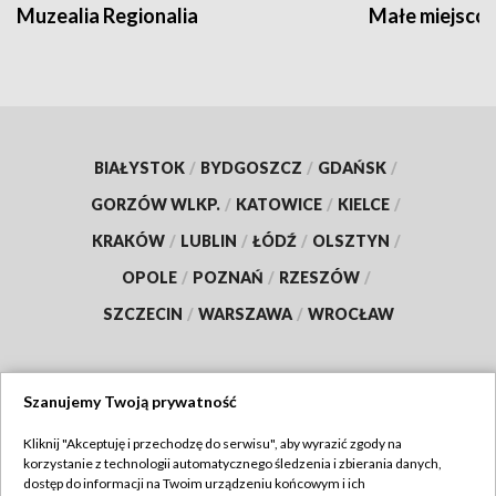
Muzealia Regionalia
Małe miejscow
BIAŁYSTOK
/
BYDGOSZCZ
/
GDAŃSK
/
GORZÓW WLKP.
/
KATOWICE
/
KIELCE
/
KRAKÓW
/
LUBLIN
/
ŁÓDŹ
/
OLSZTYN
/
OPOLE
/
POZNAŃ
/
RZESZÓW
/
SZCZECIN
/
WARSZAWA
/
WROCŁAW
Szanujemy Twoją prywatność
Dołącz do nas:
Kliknij "Akceptuję i przechodzę do serwisu", aby wyrazić zgody na
korzystanie z technologii automatycznego śledzenia i zbierania danych,
TVP
dostęp do informacji na Twoim urządzeniu końcowym i ich