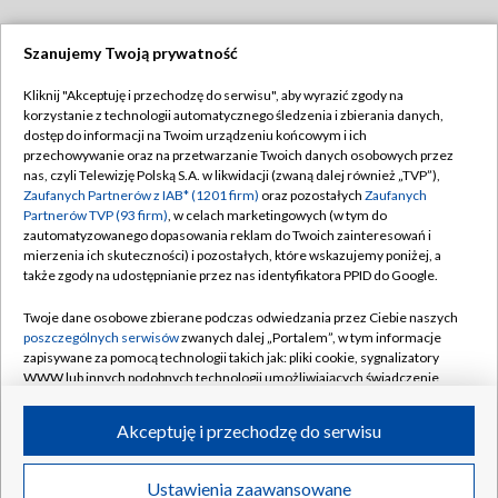
Szanujemy Twoją prywatność
Dołącz do nas:
Kliknij "Akceptuję i przechodzę do serwisu", aby wyrazić zgody na
korzystanie z technologii automatycznego śledzenia i zbierania danych,
TVP
dostęp do informacji na Twoim urządzeniu końcowym i ich
Abonament TVP
przechowywanie oraz na przetwarzanie Twoich danych osobowych przez
Regulamin TVP
nas, czyli Telewizję Polską S.A. w likwidacji (zwaną dalej również „TVP”),
Emisja w TVP
Polityka prywatności
Zaufanych Partnerów z IAB* (1201 firm)
oraz pozostałych
Zaufanych
Partnerów TVP (93 firm)
, w celach marketingowych (w tym do
Centrum informacji TVP
Moje zgody
zautomatyzowanego dopasowania reklam do Twoich zainteresowań i
mierzenia ich skuteczności) i pozostałych, które wskazujemy poniżej, a
Naziemna Telewizja Cyfrowa
Pomoc
także zgody na udostępnianie przez nas identyfikatora PPID do Google.
Sklep TVP
Biuro reklamy
Twoje dane osobowe zbierane podczas odwiedzania przez Ciebie naszych
Rada Programowa
Kontakt
poszczególnych serwisów
zwanych dalej „Portalem”, w tym informacje
zapisywane za pomocą technologii takich jak: pliki cookie, sygnalizatory
System NOS
WWW lub innych podobnych technologii umożliwiających świadczenie
dopasowanych i bezpiecznych usług, personalizację treści oraz reklam,
Informacje o nadawcy
Kanały
udostępnianie funkcji mediów społecznościowych oraz analizowanie
Akceptuję i przechodzę do serwisu
ruchu w Internecie.
Program dla prasy
©2026 Telewizja Polska S.A. w likwidacji
Biuro Reklamy
Twoje dane osobowe zbierane podczas odwiedzania przez Ciebie
Ustawienia zaawansowane