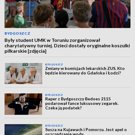
BYDGOSZCZ
Były student UMK w Toruniu zorganizował
charytatywny turniej. Dzieci dostały oryginalne koszulki
piłkarskie [zdjęcia]
BYDGOSZCZ
Zmiany w komisjach lekarskich ZUS. Kto
będzie kierowany do Gdańska i Łodzi?
BYDGOSZCZ
Raper z Bydgoszczy Bedoes 2115
podarował fance luksusowy zegarek.
Czeka ją podatek?
BYDGOSZCZ
Susza na Kujawach i Pomorzu. Jest apel o
oszczędzanie wody