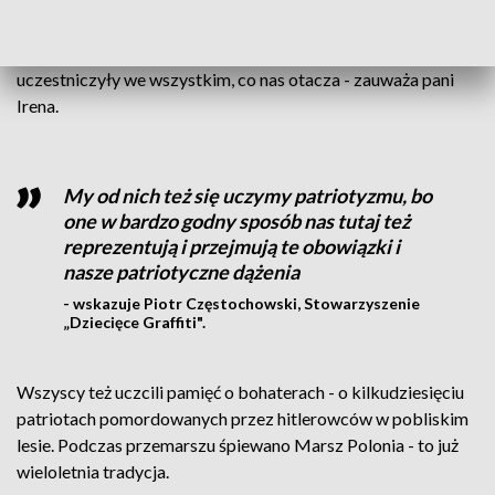
Rodzice, opiekunowie włożyli bardzo dużo pracy, celem ich
aktywizacji, uważam, że to jest konieczne i niezbędne, aby
uczestniczyły we wszystkim, co nas otacza - zauważa pani
Irena.
My od nich też się uczymy patriotyzmu, bo
one w bardzo godny sposób nas tutaj też
reprezentują i przejmują te obowiązki i
nasze patriotyczne dążenia
- wskazuje Piotr Częstochowski, Stowarzyszenie
„Dziecięce Graffiti".
Wszyscy też uczcili pamięć o bohaterach - o kilkudziesięciu
patriotach pomordowanych przez hitlerowców w pobliskim
lesie. Podczas przemarszu śpiewano Marsz Polonia - to już
wieloletnia tradycja.