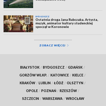
BYDGOSZCZ
Ostatnia droga Jana Rubczaka. Artysta,
muzyk, animator kultury studenckiej
spoczął w Koronowie
ZOBACZ WIĘCEJ
BIAŁYSTOK
/
BYDGOSZCZ
/
GDAŃSK
/
GORZÓW WLKP.
/
KATOWICE
/
KIELCE
/
KRAKÓW
/
LUBLIN
/
ŁÓDŹ
/
OLSZTYN
/
OPOLE
/
POZNAŃ
/
RZESZÓW
/
SZCZECIN
/
WARSZAWA
/
WROCŁAW