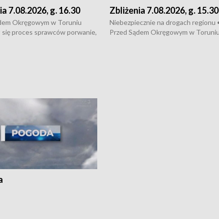
ia 7.08.2026, g. 16.30
Zbliżenia 7.08.2026, g. 15.30
dem Okręgowym w Toruniu
Niebezpiecznie na drogach regionu 
 się proces sprawców porwanie,
Przed Sądem Okręgowym w Toruni
 tortur pod Grudziądzem • 3 mln
rozpoczął się proces sprawców por
 mogą wynosić straty po pożarze
pobicie i tortur pod Grudziądzem • 
Kossaka w Bydgoszczy •
o oszczędzanie wody • Ważne dla
cznie na drogach regionu •
rolników badania w Stacji Doświadcz
ąg sporu o pranie na bydgoskich
Oceny Odmian w Chrząstowie
kach
a