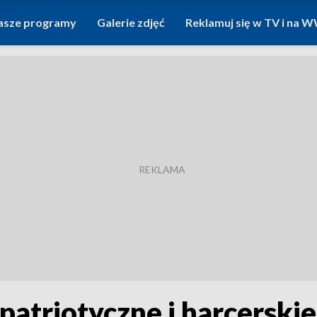
asze programy
Galerie zdjęć
Reklamuj się w TV i na
 patriotyczne i harcerski