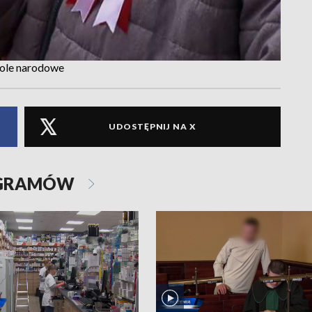
mbole narodowe
UDOSTĘPNIJ NA X
OGRAMÓW