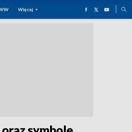
 WWW
Więcej
e oraz symbole