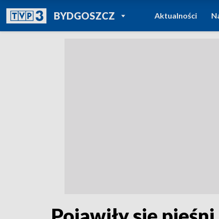
POWRÓT DO
BYDGOSZCZ
Aktualności
N
TVP REGIONY
Pojawiły się pieśni