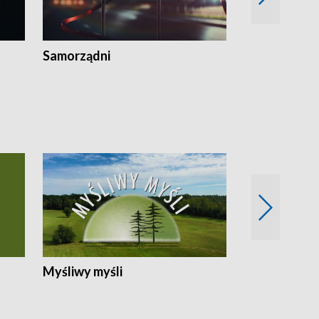
Samorządni
Wspólna sp
Myśliwy myśli
Spotkania z 