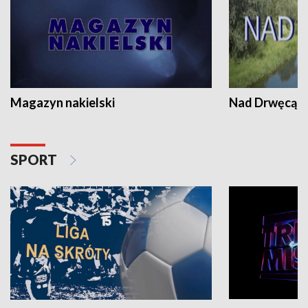
Magazyn nakielski
Nad Drwęcą
SPORT