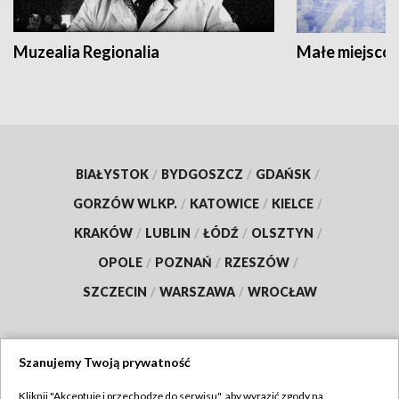
Muzealia Regionalia
Małe miejscow
BIAŁYSTOK
/
BYDGOSZCZ
/
GDAŃSK
/
GORZÓW WLKP.
/
KATOWICE
/
KIELCE
/
KRAKÓW
/
LUBLIN
/
ŁÓDŹ
/
OLSZTYN
/
OPOLE
/
POZNAŃ
/
RZESZÓW
/
SZCZECIN
/
WARSZAWA
/
WROCŁAW
Szanujemy Twoją prywatność
Dołącz do nas:
Kliknij "Akceptuję i przechodzę do serwisu", aby wyrazić zgody na