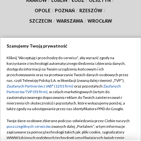
KRAKÓW
/
LUBLIN
/
ŁÓDŹ
/
OLSZTYN
/
OPOLE
/
POZNAŃ
/
RZESZÓW
/
SZCZECIN
/
WARSZAWA
/
WROCŁAW
Szanujemy Twoją prywatność
Dołącz do nas:
Kliknij "Akceptuję i przechodzę do serwisu", aby wyrazić zgody na
korzystanie z technologii automatycznego śledzenia i zbierania danych,
TVP
dostęp do informacji na Twoim urządzeniu końcowym i ich
Abonament TVP
przechowywanie oraz na przetwarzanie Twoich danych osobowych przez
Regulamin TVP
nas, czyli Telewizję Polską S.A. w likwidacji (zwaną dalej również „TVP”),
Emisja w TVP
Polityka prywatności
Zaufanych Partnerów z IAB* (1201 firm)
oraz pozostałych
Zaufanych
Partnerów TVP (93 firm)
, w celach marketingowych (w tym do
Centrum informacji TVP
Moje zgody
zautomatyzowanego dopasowania reklam do Twoich zainteresowań i
mierzenia ich skuteczności) i pozostałych, które wskazujemy poniżej, a
Naziemna Telewizja Cyfrowa
Pomoc
także zgody na udostępnianie przez nas identyfikatora PPID do Google.
Sklep TVP
Biuro reklamy
Twoje dane osobowe zbierane podczas odwiedzania przez Ciebie naszych
Rada Programowa
Kontakt
poszczególnych serwisów
zwanych dalej „Portalem”, w tym informacje
zapisywane za pomocą technologii takich jak: pliki cookie, sygnalizatory
System NOS
WWW lub innych podobnych technologii umożliwiających świadczenie