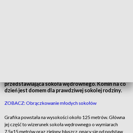
Malunek sokoła zajmuje 112,5 m powierzchni
Nieczynny komin PGE w Toruniu zamienił się w
dzieło sztuki. Powstała na nim grafika
przedstawiająca sokoła wędrownego. Komin na co
dzień jest domem dla prawdziwej sokolej rodziny.
ZOBACZ: Obrączkowanie młodych sokołów
Grafika powstała na wysokości około 125 metrów. Główna
jej część to wizerunek sokoła wędrownego o wymiarach
7,5x15 metrów oraz zielony bluszcz, pnący się od podstaw