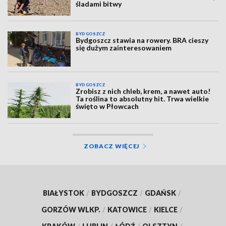
śladami bitwy
BYDGOSZCZ
Bydgoszcz stawia na rowery. BRA cieszy
się dużym zainteresowaniem
BYDGOSZCZ
Zrobisz z nich chleb, krem, a nawet auto!
Ta roślina to absolutny hit. Trwa wielkie
święto w Płowcach
ZOBACZ WIĘCEJ
BIAŁYSTOK
/
BYDGOSZCZ
/
GDAŃSK
/
GORZÓW WLKP.
/
KATOWICE
/
KIELCE
/