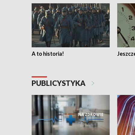
A to historia!
Jeszcze
PUBLICYSTYKA