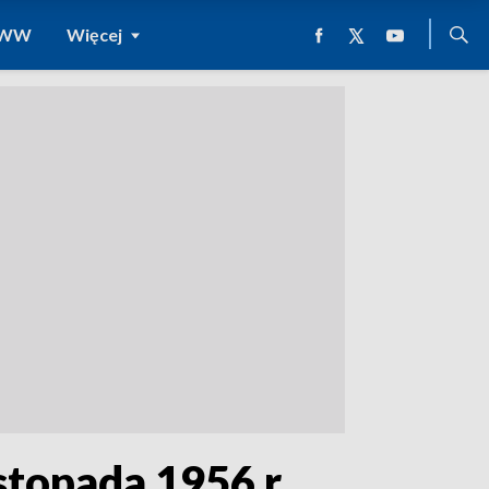
 WWW
Więcej
topada 1956 r.