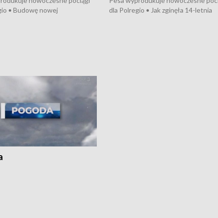
rodukuje nowoczesne pociągi
Pesa wyprodukuje nowoczesne poci
gio • Budowę nowej
dla Polregio • Jak zginęła 14-letnia
ktury gazowej między
dziewczyna z Torunia • Nowelizacja
m a Gustorzynem. •
ustawy o pomocy społecznej już
rsje wokół Wojewódzkiego
obowiązuje • W lasach pojawiły się ku
Specjalistycznego we
borowiki • Urodzaj kukurydzy w regi
 • Jaka była przyczyna śmierci
i z Torunia • Nowelizacja ustawy
społecznej już obowiązuje
a