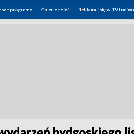
asze programy
Galerie zdjęć
Reklamuj się w TV i na
wydarzeń bydgoskiego lis