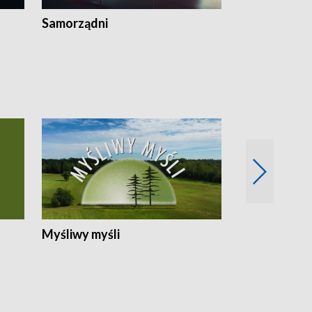
Samorządni
Wspólna sp
Myśliwy myśli
Spotkania z 