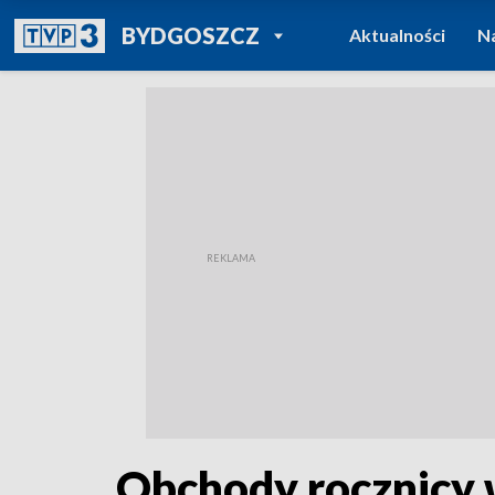
POWRÓT DO
BYDGOSZCZ
Aktualności
N
TVP REGIONY
Obchody rocznicy 