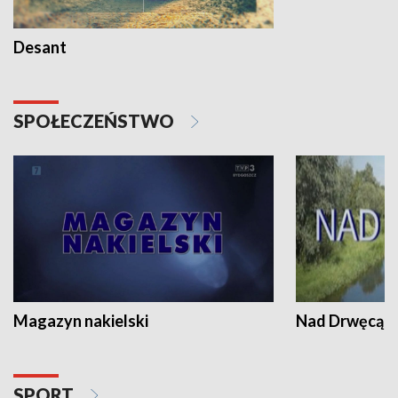
Desant
SPOŁECZEŃSTWO
Magazyn nakielski
Nad Drwęcą
SPORT