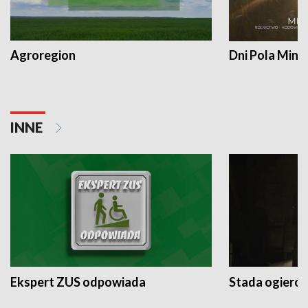
Agroregion
Dni Pola Min
INNE
Ekspert ZUS odpowiada
Stada ogieró