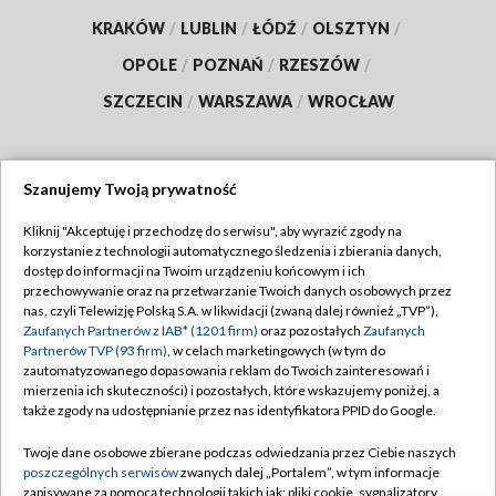
KRAKÓW
/
LUBLIN
/
ŁÓDŹ
/
OLSZTYN
/
OPOLE
/
POZNAŃ
/
RZESZÓW
/
SZCZECIN
/
WARSZAWA
/
WROCŁAW
Szanujemy Twoją prywatność
Dołącz do nas:
Kliknij "Akceptuję i przechodzę do serwisu", aby wyrazić zgody na
korzystanie z technologii automatycznego śledzenia i zbierania danych,
TVP
dostęp do informacji na Twoim urządzeniu końcowym i ich
Abonament TVP
przechowywanie oraz na przetwarzanie Twoich danych osobowych przez
Regulamin TVP
nas, czyli Telewizję Polską S.A. w likwidacji (zwaną dalej również „TVP”),
Emisja w TVP
Polityka prywatności
Zaufanych Partnerów z IAB* (1201 firm)
oraz pozostałych
Zaufanych
Partnerów TVP (93 firm)
, w celach marketingowych (w tym do
Centrum informacji TVP
Moje zgody
zautomatyzowanego dopasowania reklam do Twoich zainteresowań i
mierzenia ich skuteczności) i pozostałych, które wskazujemy poniżej, a
Naziemna Telewizja Cyfrowa
Pomoc
także zgody na udostępnianie przez nas identyfikatora PPID do Google.
Sklep TVP
Biuro reklamy
Twoje dane osobowe zbierane podczas odwiedzania przez Ciebie naszych
Rada Programowa
Kontakt
poszczególnych serwisów
zwanych dalej „Portalem”, w tym informacje
zapisywane za pomocą technologii takich jak: pliki cookie, sygnalizatory